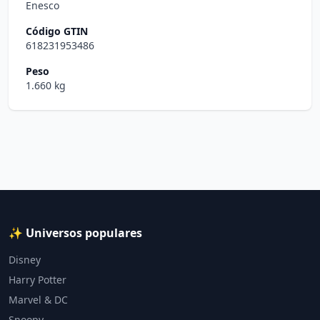
Enesco
Código GTIN
618231953486
Peso
1.660 kg
✨ Universos populares
Disney
Harry Potter
Marvel & DC
Snoopy