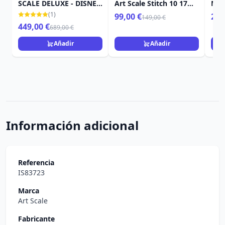
SCALE DELUXE - DISNEY
Art Scale Stitch 10 17
Mar
LILO & STITCH
cm
(1)
99,00 €
259
149,00 €
449,00 €
689,00 €
Añadir
Añadir
Información adicional
Referencia
IS83723
Marca
Art Scale
Fabricante