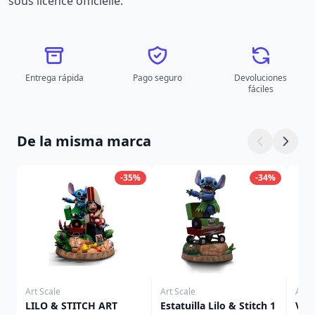
sous licence officielle.
Entrega rápida
Pago seguro
Devoluciones
fáciles
De la misma marca
-35%
-34%
Art Scale
Art Scale
Art S
LILO & STITCH ART
Estatuilla Lilo & Stitch 1
Ven