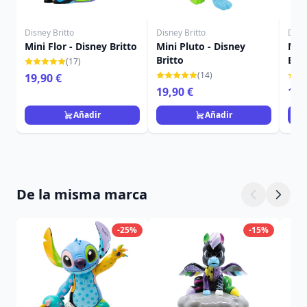
Disney Britto
Disney Britto
Disne
Mini Flor - Disney Britto
Mini Pluto - Disney
Min
Britto
Brit
(17)
(14)
19,90 €
19,90 €
12,
Añadir
Añadir
De la misma marca
-25%
-15%