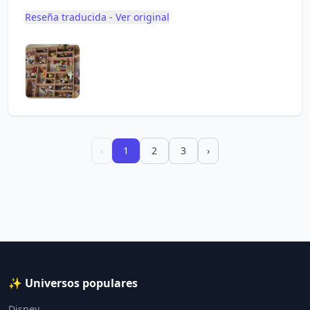
Reseña traducida - Ver original
‹
1
2
3
›
✨ Universos populares
Disney