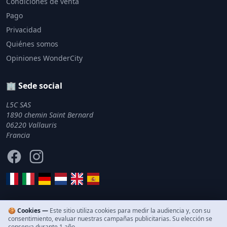
Condiciones de venta
Pago
Privacidad
Quiénes somos
Opiniones WonderCity
🏢 Sede social
L5C SAS
1890 chemin Saint Bernard
06220 Vallauris
Francia
Facebook
Instagram
🍪 Cookies —
Este sitio utiliza cookies para medir la audiencia y, con su
consentimiento, evaluar nuestras campañas publicitarias. Su elección se
© 2011–2026 WonderCity. Todos los derechos reservados.
conserva durante 1 año.