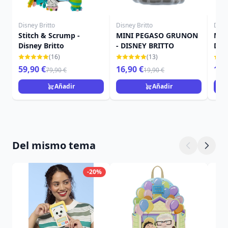
Disney Britto
Disney Britto
Disne
Stitch & Scrump -
MINI PEGASO GRUNON
MIN
Disney Britto
- DISNEY BRITTO
DIS
(16)
(13)
59,90 €
16,90 €
19,
79,90 €
19,90 €
Añadir
Añadir
Del mismo tema
-20%