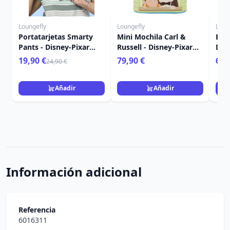
Loungefly
Loungefly
Loun
Portatarjetas Smarty
Mini Mochila Carl &
Bol
Pants - Disney-Pixar
Russell - Disney-Pixar
Dis
Loungefly Toy Story 5
Loungefly Up
Up
19,90 €
79,90 €
69,
24,90 €
Añadir
Añadir
Información adicional
Referencia
6016311