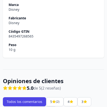
Marca
Disney
Fabricante
Disney
Código GTIN
8435497268565
Peso
10 g
Opiniones de clientes
5.0
de 5
(2 reseñas)
Todos los comentarios
5
4
3
(2)