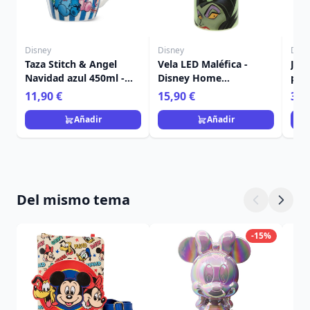
Disney
Disney
Disn
Taza Stitch & Angel
Vela LED Maléfica -
Jue
Navidad azul 450ml -
Disney Home
post
Egan Disney Home
Frangrance Collection
Nav
11,90 €
15,90 €
36,
Ho
Añadir
Añadir
Del mismo tema
-15%