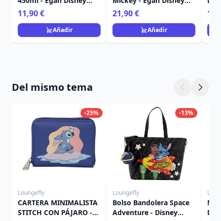
450ml - Egan Disney
Mickey - Egan Disney
Dis
Home
Home
Fra
11,90 €
21,90 €
15,
Añadir
Añadir
Del mismo tema
-25%
-13%
Loungefly
Loungefly
Loun
CARTERA MINIMALISTA
Bolso Bandolera Space
Mini
STITCH CON PÁJARO -
Adventure - Disney
Dis