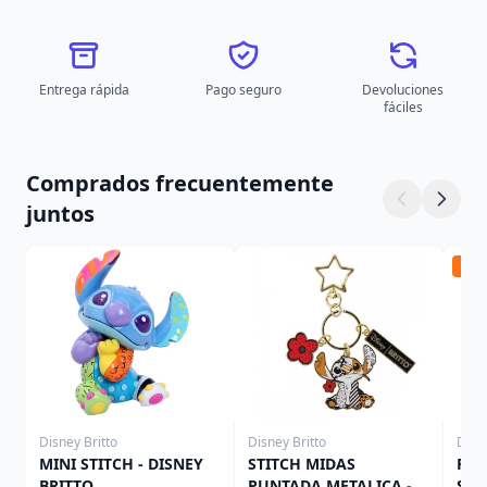
Entrega rápida
Pago seguro
Devoluciones
fáciles
Comprados frecuentemente
juntos
Ped
Disney Britto
Disney Britto
Disn
MINI STITCH - DISNEY
STITCH MIDAS
Pac
BRITTO
PUNTADA METALICA -
Stit