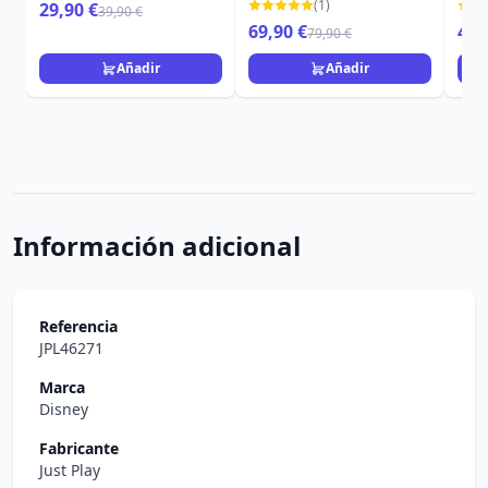
DISNEY LOUNGEFLY
Loungefly Lilo & Stitch
Stit
(1)
29,90 €
39,90 €
LILO & STITCH
69,90 €
49,
79,90 €
Añadir
Añadir
Información adicional
Referencia
JPL46271
Marca
Disney
Fabricante
Just Play