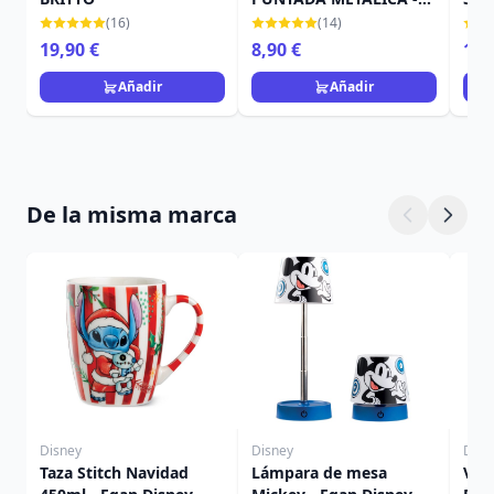
DISNEY BRITTO
Stit
(16)
(14)
19,90 €
8,90 €
12,
Añadir
Añadir
De la misma marca
Disney
Disney
Disn
Taza Stitch Navidad
Lámpara de mesa
Vela