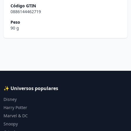
Código GTIN
0886144462719
Peso
90 g
✨ Universos populares
Disney
Harry Potter
Marvel & DC
Snoopy