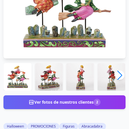
Ver fotos de nuestros clientes
2
Halloween
PROMOCIONES
Figuras
Abracadabra