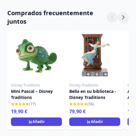
Comprados frecuentemente
juntos
Disney Traditions
Disney Traditions
Disn
Mini Pascal – Disney
Bella en su biblioteca -
Ado
Traditions
Disney Traditions
ALA
DIS
(77)
(56)
19,90 €
79,90 €
16,
Añadir
Añadir