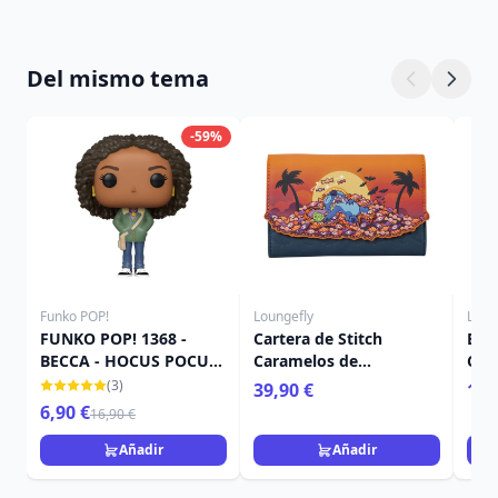
Del mismo tema
-59%
Funko POP!
Loungefly
Loun
FUNKO POP! 1368 -
Cartera de Stitch
Enc
BECCA - HOCUS POCUS
Caramelos de
Cal
2
Halloween - Disney
- D
(3)
39,90 €
19,
Loungefly
6,90 €
16,90 €
Añadir
Añadir