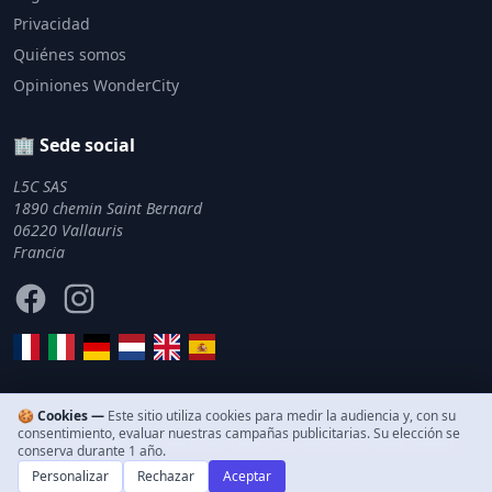
Privacidad
Quiénes somos
Opiniones WonderCity
🏢 Sede social
L5C SAS
1890 chemin Saint Bernard
06220 Vallauris
Francia
Facebook
Instagram
🍪 Cookies —
Este sitio utiliza cookies para medir la audiencia y, con su
consentimiento, evaluar nuestras campañas publicitarias. Su elección se
© 2011–2026 WonderCity. Todos los derechos reservados.
conserva durante 1 año.
Personalizar
Rechazar
Aceptar