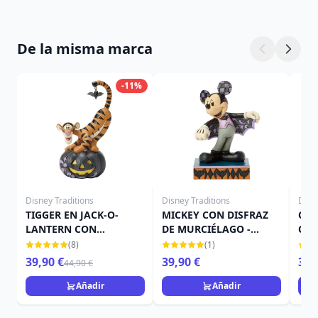
De la misma marca
-11%
Disney Traditions
Disney Traditions
Disn
TIGGER EN JACK-O-
MICKEY CON DISFRAZ
CAM
LANTERN CON
DE MURCIÉLAGO -
CAL
MURCIÉLAGO - DISNEY
DISNEY TRADITIONS
TRA
(8)
(1)
TRADITIONS
39,90 €
39,90 €
39,
44,90 €
Añadir
Añadir