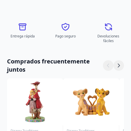
Entrega rápida
Pago seguro
Devoluciones
fáciles
Comprados frecuentemente
juntos
Disney Traditions
Disney Traditions
Disn