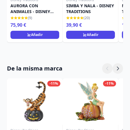
AURORA CON
SIMBA Y NALA - DISNEY
Mini
ANIMALES - DISNEY
TRADITIONS
Trad
TRADITIONS
(9)
(20)
75,90 €
39,90 €
19,
Añadir
Añadir
De la misma marca
-11%
-11%