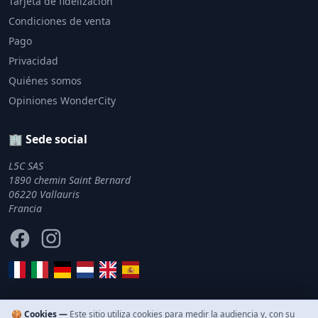
Tarjeta de fidelización
Condiciones de venta
Pago
Privacidad
Quiénes somos
Opiniones WonderCity
🏢 Sede social
L5C SAS
1890 chemin Saint Bernard
06220 Vallauris
Francia
Facebook
Instagram
🍪 Cookies —
Este sitio utiliza cookies para medir la audiencia y, con su