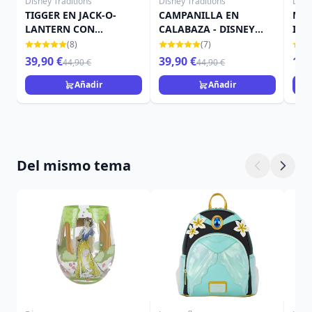
Disney Traditions
Disney Traditions
Disn
TIGGER EN JACK-O-
CAMPANILLA EN
MIN
LANTERN CON
CALABAZA - DISNEY
IN 
MURCIÉLAGO - DISNEY
TRADITIONS
TRA
(8)
(7)
TRADITIONS
39,90 €
39,90 €
15,
44,90 €
44,90 €
Añadir
Añadir
Del mismo tema