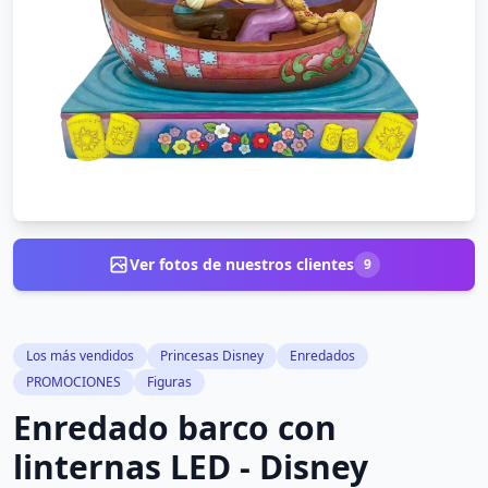
Ver fotos de nuestros clientes
9
Los más vendidos
Princesas Disney
Enredados
PROMOCIONES
Figuras
Enredado barco con
linternas LED - Disney