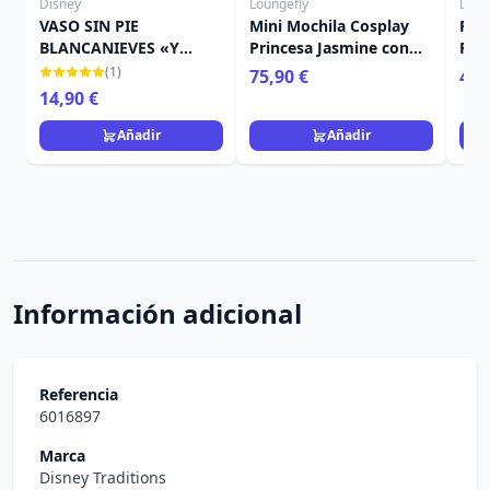
Disney
Loungefly
Loun
VASO SIN PIE
Mini Mochila Cosplay
PIN
BLANCANIEVES «Y
Princesa Jasmine con
PIN
FUERON FELICES PARA
Charm de Lámpara -
LOU
(1)
75,90 €
4,9
SIEMPRE» - DISNEY
Disney Loungefly
14,90 €
LOLITA
Aladdin
Añadir
Añadir
Información adicional
Referencia
6016897
Marca
Disney Traditions