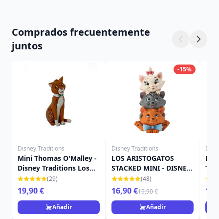
Comprados frecuentemente
juntos
-15%
Disney Traditions
Disney Traditions
Disn
Mini Thomas O'Malley -
LOS ARISTOGATOS
Mini
Disney Traditions Los
STACKED MINI - DISNEY
Tra
Aristogatos
TRADITIONS
(29)
(48)
19,90 €
16,90 €
16,
19,90 €
Añadir
Añadir