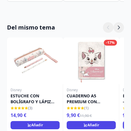
Del mismo tema
-17%
Disney
Disney
Disn
ESTUCHE CON
CUADERNO A5
EST
BOLÍGRAFO Y LÁPIZ
PREMIUM CON
- D
BONJOUR MARIE -
PORTADA DE PELUCHE
ARI
(3)
(1)
DISNEY LOS
MARIE - DISNEY LOS
14,90 €
9,90 €
9,9
11,90 €
ARISTOGATOS
ARISTOGATOS
Añadir
Añadir