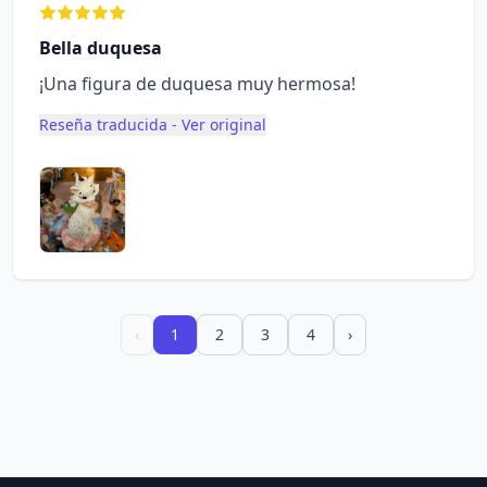
Bella duquesa
¡Una figura de duquesa muy hermosa!
Reseña traducida - Ver original
‹
1
2
3
4
›