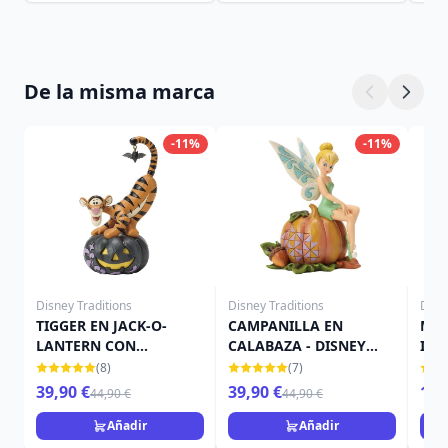
De la misma marca
-11%
-11%
Disney Traditions
Disney Traditions
Disn
TIGGER EN JACK-O-
CAMPANILLA EN
MIN
LANTERN CON
CALABAZA - DISNEY
IN 
MURCIÉLAGO - DISNEY
TRADITIONS
TRA
(8)
(7)
TRADITIONS
39,90 €
39,90 €
15,
44,90 €
44,90 €
Añadir
Añadir