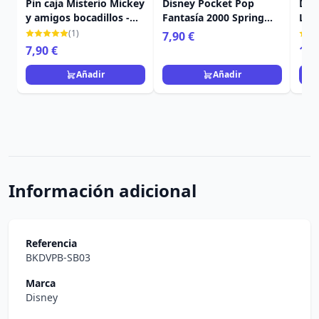
Pin caja Misterio Mickey
Disney Pocket Pop
DON
y amigos bocadillos -
Fantasía 2000 Spring
LUC
DISNEY LOUNGEFLY
Sprite
DIS
(1)
7,90 €
7,90 €
16,
Añadir
Añadir
Información adicional
Referencia
BKDVPB-SB03
Marca
Disney