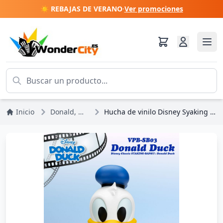
☀️ REBAJAS DE VERANO
·
Ver promociones
Inicio
Donald, Margarita, Scrooge
Hucha de vinilo Disney Syaking Bang Mickey y Amigos Donald Pato 53 cm