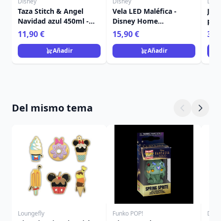
Disney
Disney
Disn
Taza Stitch & Angel
Vela LED Maléfica -
Jue
Navidad azul 450ml -
Disney Home
post
Egan Disney Home
Frangrance Collection
Nav
11,90 €
15,90 €
36,
Ho
Añadir
Añadir
Del mismo tema
Loungefly
Funko POP!
Disn