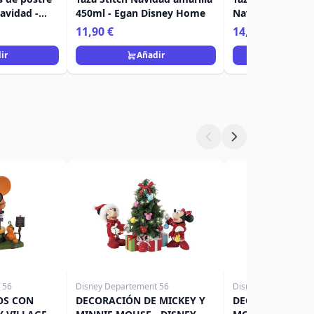
Navidad -
450ml - Egan Disney Home
Navidad Rojo 52
me
Disney Home
11,90 €
14,90 €
ir
Añadir
Añad
 56
Disney Departement 56
Disney Departement
OS CON
DECORACIÓN DE MICKEY Y
DECORACIÓN DE