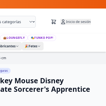
Inicio de sesión
👜
LOUNGEFLY
🎭
FUNKO POP!
abricantes
🎉
Fetes
5 cm
iguras
ckey Mouse Disney
ate Sorcerer's Apprentice