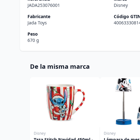
JADA253076001
Disney
Fabricante
Código GTI
Jada Toys
4006333081
Peso
670 g
De la misma marca
Disney
Disney
Taza Stitch Navidad 450ml -
Lámpara de mesa