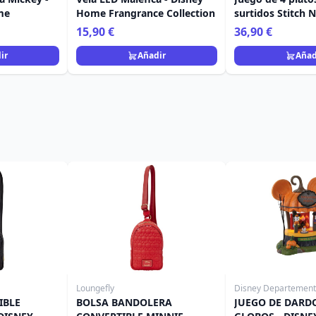
me
Home Frangrance Collection
surtidos Stitch 
Egan Disney Ho
15,90 €
36,90 €
ir
Añadir
Añad
Loungefly
Disney Departement
IBLE
BOLSA BANDOLERA
JUEGO DE DARD