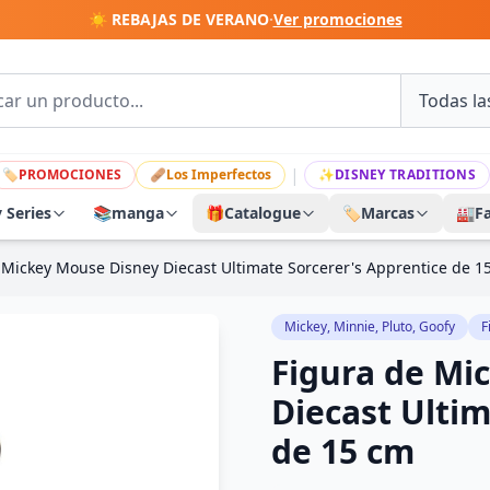
☀️ REBAJAS DE VERANO
·
Ver promociones
|
🏷
PROMOCIONES
🩹
Los Imperfectos
✨
DISNEY TRADITIONS
y Series
📚
manga
🎁
Catalogue
🏷️
Marcas
🏭
F
 Mickey Mouse Disney Diecast Ultimate Sorcerer's Apprentice de 1
Mickey, Minnie, Pluto, Goofy
F
Figura de Mi
Diecast Ultim
de 15 cm