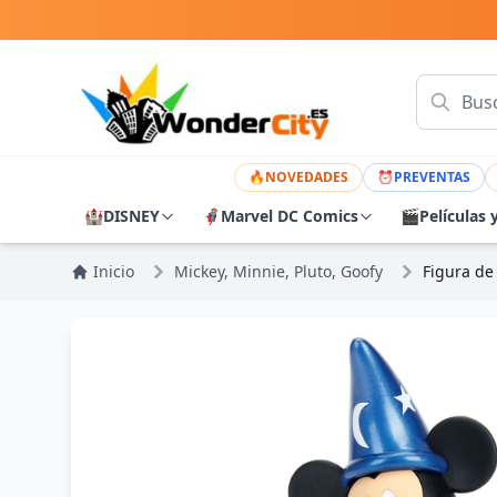
🔥
NOVEDADES
⏰
PREVENTAS
🏰
DISNEY
🦸
Marvel DC Comics
🎬
Películas 
Inicio
Mickey, Minnie, Pluto, Goofy
Figura de