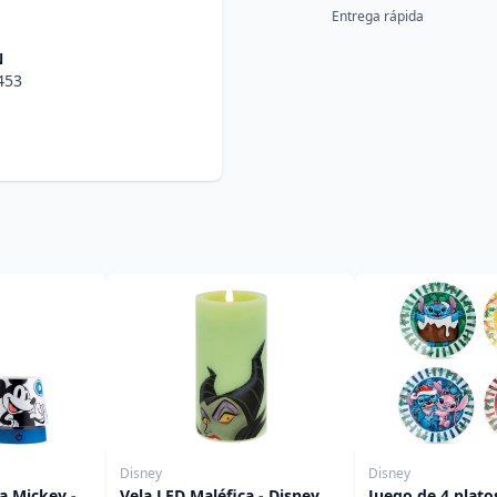
Entrega rápida
N
453
Disney
Disney
 Mickey -
Vela LED Maléfica - Disney
Juego de 4 plato