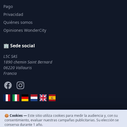
Pago
Privacidad
Quiénes somos
Opiniones WonderCity
🏢 Sede social
L5C SAS
1890 chemin Saint Bernard
06220 Vallauris
Francia
Facebook
Instagram
🍪 Cookies —
Este sitio utiliza cookies para medir la audiencia y, con su
consentimiento, evaluar nuestras campañas publicitarias. Su elección se
© 2011–2026 WonderCity. Todos los derechos reservados.
conserva durante 1 año.