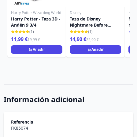
Harry Potter Wizarding World
Disney
Harr
Harry Potter - Taza 3D -
Taza de Disney
Mini
Andén 9 3/4
Nightmare Before
mis
Christmas Zero
Har
(1)
(1)
16,
11,99 €
14,90 €
19,99 €
22,90 €
Añadir
Añadir
Información adicional
Referencia
FK85074