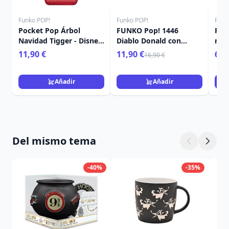
Funko POP!
Funko POP!
Funk
Pocket Pop Árbol
FUNKO Pop! 1446
Poc
Navidad Tigger - Disney
Diablo Donald con
mis
Winnie The Pooh
calabaza - Disney
Nav
11,90 €
11,90 €
6,9
16,90 €
Añadir
Añadir
Del mismo tema
-40%
-35%