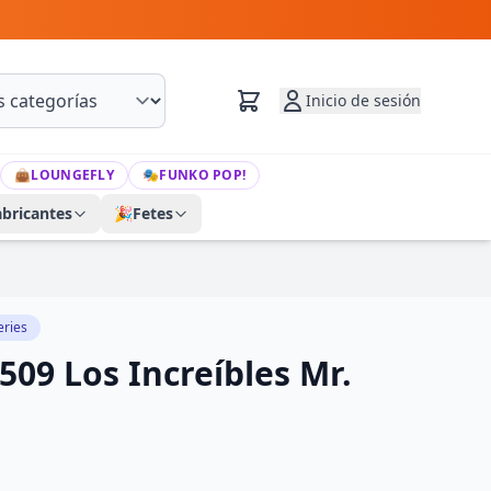
Inicio de sesión
👜
LOUNGEFLY
🎭
FUNKO POP!
abricantes
🎉
Fetes
eries
509 Los Increíbles Mr.