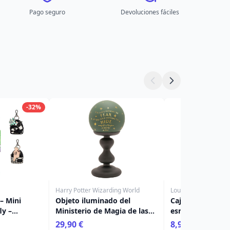
Pago seguro
Devoluciones fáciles
-32%
Harry Potter Wizarding World
Loungefly
 – Mini
Objeto iluminado del
Caja sorpresa - P
ly –
Ministerio de Magia de las
esmalte Loungef
Artes Oscuras - Harry Potter
entrenar a tu dr
29,90 €
8,90 €