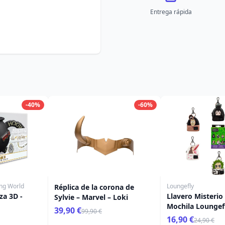
Entrega rápida
-40%
-60%
ing World
Loungefly
Réplica de la corona de
za 3D -
Llavero Misterio
Sylvie – Marvel – Loki
Mochila Loungef
39,90 €
99,90 €
Beetlejuice
16,90 €
24,90 €