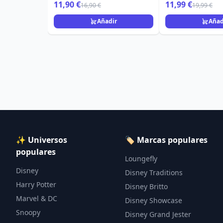
11,90 €
11,99 €
16,90 €
19,99 €
Añadir
Añad
✨ Universos
🏷️ Marcas populares
populares
Loungefly
Disney
Disney Traditions
Harry Potter
Disney Britto
Marvel & DC
Disney Showcase
Snoopy
Disney Grand Jester