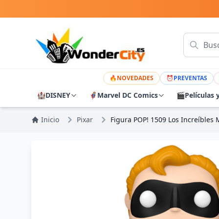
🔥
NOVEDADES
⏰
PREVENTAS
🏰
DISNEY
🦸
Marvel DC Comics
🎬
Películas 
Inicio
Pixar
Figura POP! 1509 Los Increíbles M