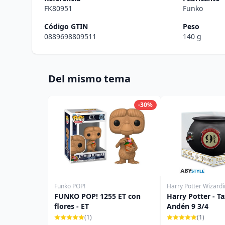
FK80951
Funko
Código GTIN
Peso
0889698809511
140 g
Del mismo tema
-30%
Funko POP!
Harry Potter Wizard
FUNKO POP! 1255 ET con
Harry Potter - Ta
flores - ET
Andén 9 3/4
(1)
(1)