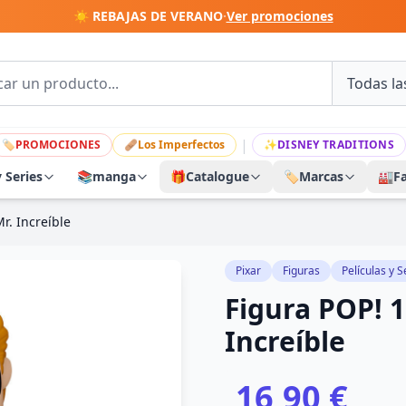
☀️ REBAJAS DE VERANO
·
Ver promociones
|
🏷
PROMOCIONES
🩹
Los Imperfectos
✨
DISNEY TRADITIONS
y Series
📚
manga
🎁
Catalogue
🏷️
Marcas
🏭
F
r. Increíble
Pixar
Figuras
Películas y S
Figura POP! 1
Increíble
16,90 €