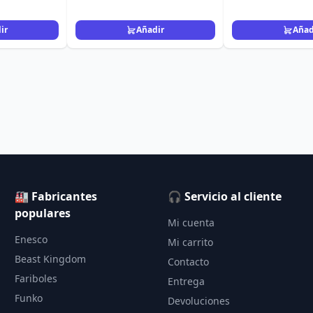
ir
Añadir
Añad
🏭 Fabricantes
🎧 Servicio al cliente
populares
Mi cuenta
Enesco
Mi carrito
Beast Kingdom
Contacto
Fariboles
Entrega
Funko
Devoluciones