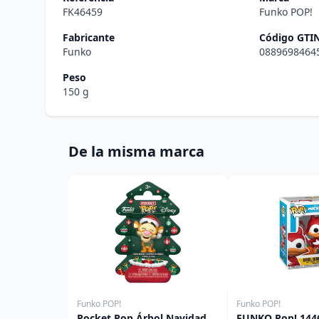
FK46459
Funko POP!
Fabricante
Código GTI
Funko
0889698464
Peso
150 g
De la misma marca
Funko POP!
Funko POP!
Pocket Pop Árbol Navidad
FUNKO Pop! 1446