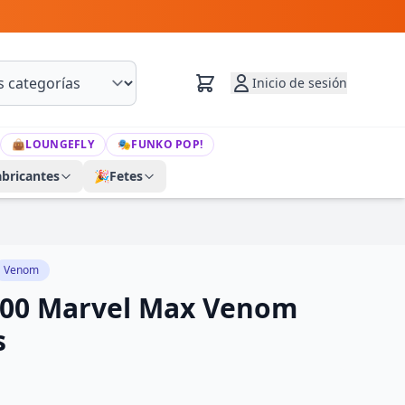
Inicio de sesión
👜
LOUNGEFLY
🎭
FUNKO POP!
abricantes
🎉
Fetes
Venom
600 Marvel Max Venom
s