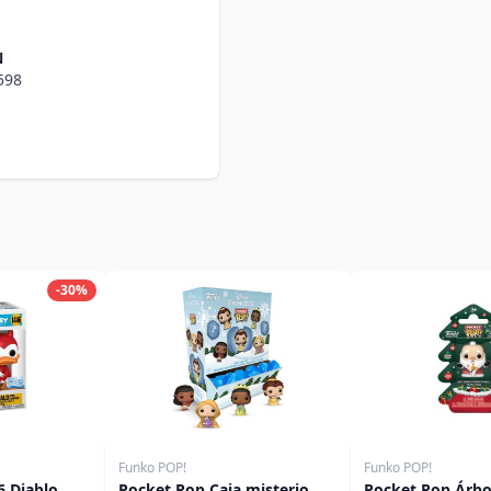
N
598
-30%
Funko POP!
Funko POP!
 Diablo
Pocket Pop Caja misterio
Pocket Pop Árbo