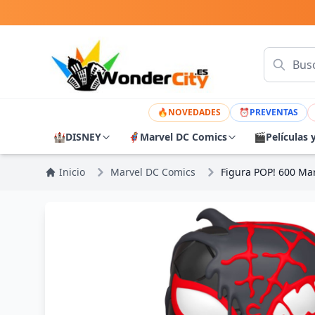
🔥
NOVEDADES
⏰
PREVENTAS
🏰
DISNEY
🦸
Marvel DC Comics
🎬
Películas 
Inicio
Marvel DC Comics
Figura POP! 600 Ma