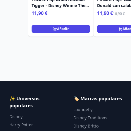
Tigger - Disney Winnie The
Donald con calab
Pooh
11,90 €
11,90 €
16,90 €
Añadir
Añad
✨ Universos
🏷️ Marcas populares
populares
Loungefly
Disney
Disney Traditions
Harry Potter
Disney Britto