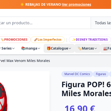
☀️ REBAJAS DE VERANO
·
Ver promociones
|
🏷
PROMOCIONES
🩹
Los Imperfectos
✨
DISNEY TRADITIONS
y Series
📚
manga
🎁
Catalogue
🏷️
Marcas
🏭
F
rvel Max Venom Miles Morales
Marvel DC Comics
Figuras
Figura POP! 
Miles Morale
16,90 €