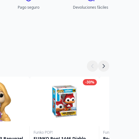
Pago seguro
Devoluciones fáciles
-30%
Funko POP!
Funko POP!
3 Rapunzel
FUNKO Pop! 1446 Diablo
Pocket Pop Árbo