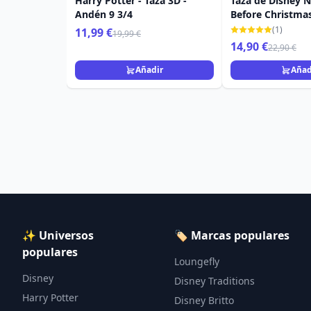
Harry Potter - Taza 3D -
Taza de Disney 
Andén 9 3/4
Before Christma
(1)
11,99 €
19,99 €
14,90 €
22,90 €
Añadir
Añad
✨ Universos
🏷️ Marcas populares
populares
Loungefly
Disney
Disney Traditions
Harry Potter
Disney Britto