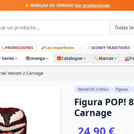
☀️ REBAJAS DE VERANO
·
Ver promociones
|
🏷
PROMOCIONES
🩹
Los Imperfectos
✨
DISNEY TRADITIONS
y Series
📚
manga
🎁
Catalogue
🏷️
Marcas
🏭
F
rvel Venom 2 Carnage
Marvel DC Comics
Figuras
Figura POP! 
Carnage
24,90 €