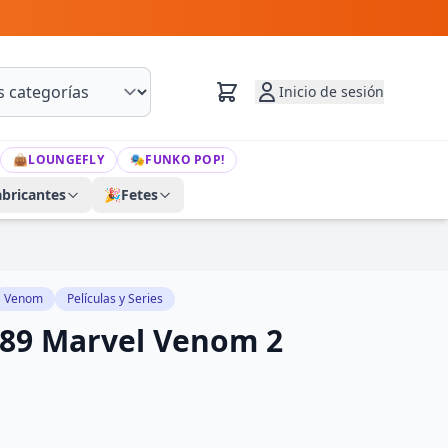
Inicio de sesión
👜
LOUNGEFLY
🎭
FUNKO POP!
abricantes
🎉
Fetes
Venom
Películas y Series
889 Marvel Venom 2