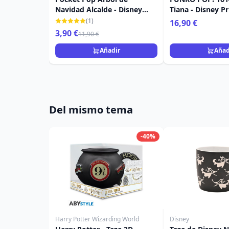
Navidad Alcalde - Disney
Tiana - Disney P
Pesadilla antes Navidad
(1)
16,90 €
3,90 €
11,90 €
Añadir
Añad
Del mismo tema
-40%
Harry Potter Wizarding World
Disney