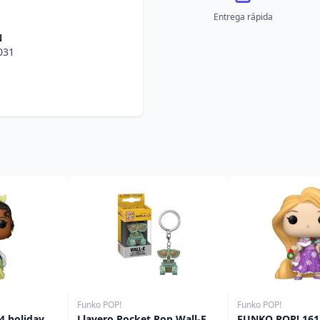
Entrega rápida
N
031
Funko POP!
Funko POP!
4 holiday
Llavero Pocket Pop Wall-E
FUNKO POP! 161