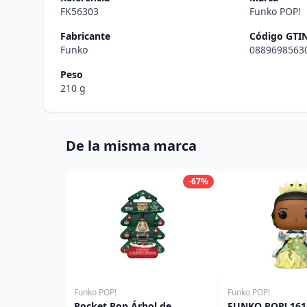
FK56303
Funko POP!
Fabricante
Código GTI
Funko
0889698563
Peso
210 g
De la misma marca
-67%
Funko POP!
Funko POP!
Pocket Pop Árbol de
FUNKO POP! 161