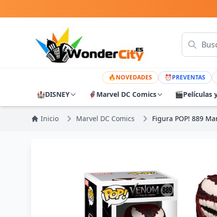
🔥
NOVEDADES
⏰
PREVENTAS
🏰
DISNEY
🦸
Marvel DC Comics
🎬
Películas 
Inicio
Marvel DC Comics
Figura POP! 889 Ma