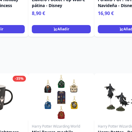
rincess
pátina - Disney
Navideña - Disne
8,90 €
16,90 €
ir
Añadir
Añad
-35%
Harry Potter Wizarding World
Harry Potter Wizard