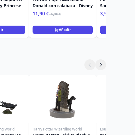
y Princese
Donald con calabaza - Disney
Sandy Clauss - D
Pesadilla antes 
11,90 €
3,90 €
16,90 €
11,90 €
ir
Añadir
Añad
ing World
Harry Potter Wizarding World
Loungefly