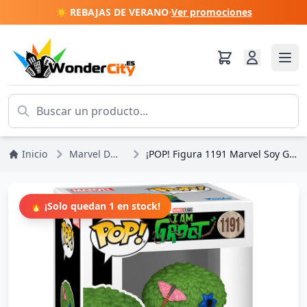
☀️ REBAJAS DE VERANO
·
Ver promociones
Inicio
Marvel DC Comics
¡POP! Figura 1191 Marvel Soy Groot Fancy Groot
🔥 ¡Solo quedan 1 en stock!