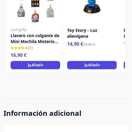
Loungefly
Toy Story - Luz
Buzz
Llavero con colgante de
alienígena
Des
Mini Mochila Misterio
14,90 €
19,
19,90 €
de Up - Disney-Pixar
(1)
Loungefly
16,90 €
Añadir
Añadir
Información adicional