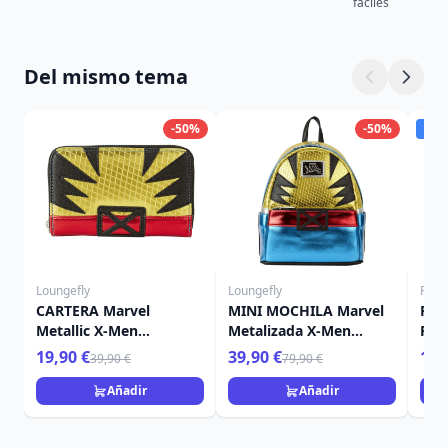
fáciles
Del mismo tema
-50%
-50%
Dis
Loungefly
Loungefly
Funk
CARTERA Marvel
MINI MOCHILA Marvel
Figu
Metallic X-Men
Metalizada X-Men
POP
Wolverine - MARVEL
Wolverine - MARVEL
50.º
19,90 €
39,90 €
16,
39,90 €
79,90 €
LOUNGEFLY
LOUNGEFLY
Lob
(clá
Añadir
Añadir