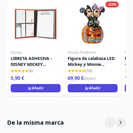
-22%
Disney
Disney Traditions
Disn
LIBRETA ADHESIVA -
Figura de calabaza LED
Mic
DISNEY MICKEY
Mickey y Minnie
- Di
CLASSIC
Esqueletos - DISNEY
(4)
(10)
TRADITIONS
5,90 €
69,90 €
134
89,90 €
Añadir
Añadir
De la misma marca