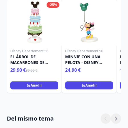
-25%
Disney Departement 56
Disney Departement 56
Disn
EL ÁRBOL DE
MINNIE CON UNA
LA 
MACARRONES DE
PELOTA - DISNEY
DIS
MICKEY - Disney D56
VILLAGE
29,90 €
24,90 €
109
39,90 €
Añadir
Añadir
Del mismo tema