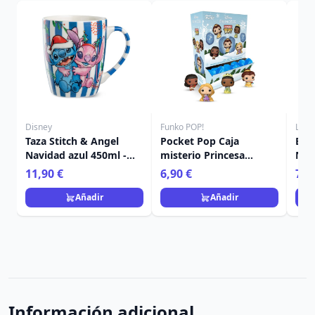
Disney
Funko POP!
Loun
Taza Stitch & Angel
Pocket Pop Caja
Bol
Navidad azul 450ml -
misterio Princesa
Nav
Egan Disney Home
Navidad - Disney
Lou
11,90 €
6,90 €
74,
Añadir
Añadir
Información adicional