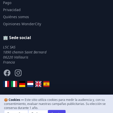
Pago
Privacidad
Quiénes somos
Opiniones WonderCity
🏢 Sede social
L5C SAS
1890 chemin Saint Bernard
06220 Vallauris
Francia
Facebook
Instagram
🍪 Cookies —
Este sitio utiliza cookies para medir la audiencia y, con su
consentimiento, evaluar nuestras campañas publicitarias. Su elección se
© 2011–2026 WonderCity. Todos los derechos reservados.
conserva durante 1 año.