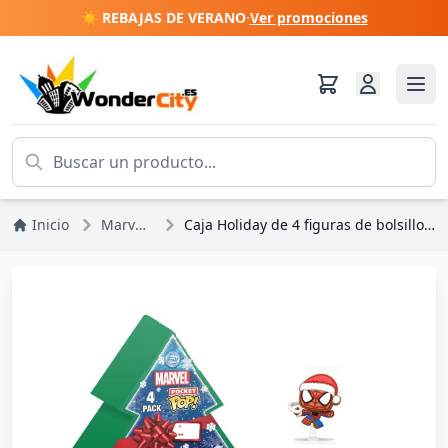
☀️ REBAJAS DE VERANO
·
Ver promociones
Inicio
Marvel DC Comics
Caja Holiday de 4 figuras de bolsillo Marvel con diseño de árbol de Holiday