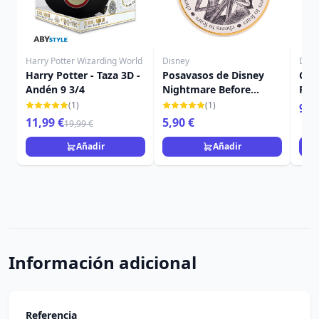
Harry Potter Wizarding World
Disney
Disn
Harry Potter - Taza 3D -
Posavasos de Disney
CUA
Andén 9 3/4
Nightmare Before
PRE
Christmas
BEE
(1)
(1)
9,9
11,99 €
5,90 €
19,99 €
Añadir
Añadir
Información adicional
Referencia