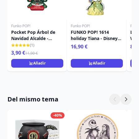
Funko POP!
Funko POP!
Funk
Pocket Pop Árbol de
FUNKO POP! 1614
Lla
Navidad Alcalde -
holiday Tiana - Disney
Wall
Disney Pesadilla antes
Princess
(1)
16,90 €
8,9
Navidad
3,90 €
11,90 €
Añadir
Añadir
Del mismo tema
-40%