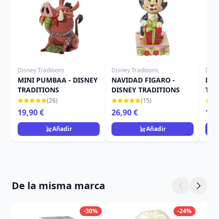
Disney Traditions
Disney Traditions
Disn
MINI PUMBAA - DISNEY
NAVIDAD FIGARO -
Dina
TRADITIONS
DISNEY TRADITIONS
Trad
País
(26)
(15)
19,90 €
26,90 €
19,
Añadir
Añadir
De la misma marca
-30%
-24%