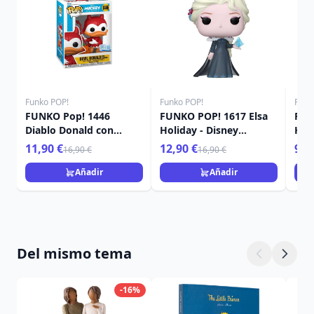
Funko POP!
Funko POP!
Funk
FUNKO Pop! 1446
FUNKO POP! 1617 Elsa
FUN
Diablo Donald con
Holiday - Disney
Hol
calabaza - Disney
Princess
Pri
11,90 €
12,90 €
9,9
16,90 €
16,90 €
Añadir
Añadir
Del mismo tema
-16%