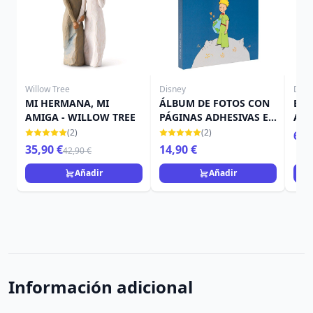
Willow Tree
Disney
Disn
MI HERMANA, MI
ÁLBUM DE FOTOS CON
BOL
AMIGA - WILLOW TREE
PÁGINAS ADHESIVAS EL
ALI
PRINCIPETI
PRI
(2)
(2)
6,9
35,90 €
14,90 €
42,90 €
Añadir
Añadir
Información adicional