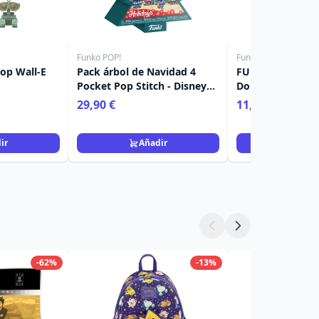
Funko POP!
Funko POP!
op Wall-E
Pack árbol de Navidad 4
FUNKO Pop! 1446
Pocket Pop Stitch - Disney
Donald con calab
Lilo & Stitch
29,90 €
11,90 €
16,90 €
ir
Añadir
Añad
-62%
-13%