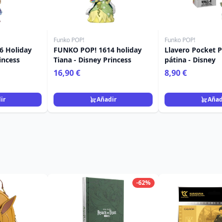
Funko POP!
Funko POP!
6 Holiday
FUNKO POP! 1614 holiday
Llavero Pocket P
incess
Tiana - Disney Princess
pátina - Disney
16,90 €
8,90 €
ir
Añadir
Añad
-62%