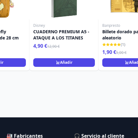
Disney
Banpresto
fly
CUADERNO PREMIUM A5 -
Billete dorado p
de 28 cm
ATAQUE A LOS TITANES
aleatorio
(1)
4,90 €
12,90 €
1,90 €
5,00 €
ir
Añadir
Añad
🏭 Fabricantes
🎧 Servicio al cliente