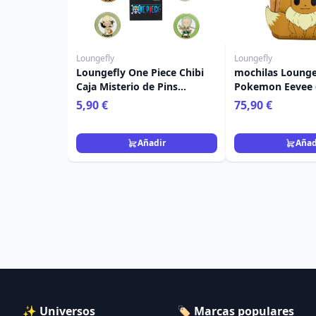
Loungefly
Loungefly
Loungefly One Piece Chibi
mochilas Lounge
Caja Misterio de Pins
Pokemon Eevee 
Esmaltados Surtidos
5,90 €
75,90 €
Añadir
Añad
✨ Universos
🏷️ Marcas populares