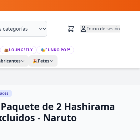
Inicio de sesión
👜
LOUNGEFLY
🎭
FUNKO POP!
abricantes
🎉
Fetes
dades
 Paquete de 2 Hashirama
cluidos - Naruto