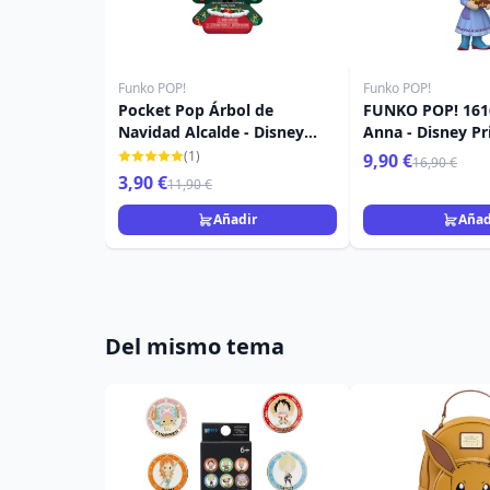
Funko POP!
Funko POP!
Pocket Pop Árbol de
FUNKO POP! 161
Navidad Alcalde - Disney
Anna - Disney Pr
Pesadilla antes Navidad
(1)
9,90 €
16,90 €
3,90 €
11,90 €
Añadir
Añad
Del mismo tema