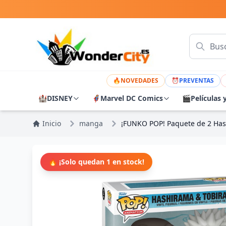
🔥
NOVEDADES
⏰
PREVENTAS
🏰
DISNEY
🦸
Marvel DC Comics
🎬
Películas 
Inicio
manga
¡FUNKO POP! Paquete de 2 Has
🔥 ¡Solo quedan 1 en stock!