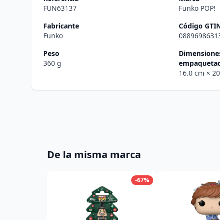
FUN63137
Funko POP!
Fabricante
Código GTI
Funko
0889698631
Peso
Dimensiones
360 g
empaqueta
16.0 cm
× 2
De la misma marca
-67%