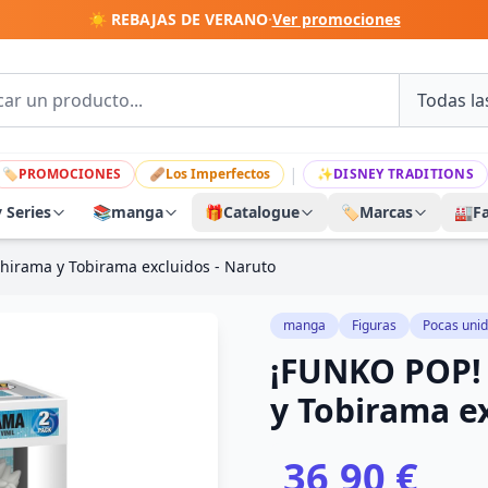
☀️ REBAJAS DE VERANO
·
Ver promociones
|
🏷
PROMOCIONES
🩹
Los Imperfectos
✨
DISNEY TRADITIONS
y Series
📚
manga
🎁
Catalogue
🏷️
Marcas
🏭
F
hirama y Tobirama excluidos - Naruto
manga
Figuras
Pocas uni
¡FUNKO POP!
y Tobirama ex
36,90 €