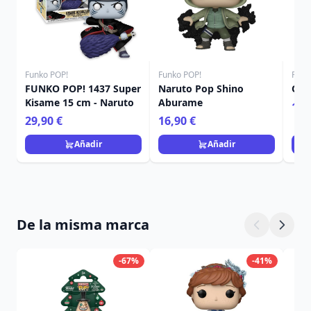
Funko POP!
Funko POP!
Funk
FUNKO POP! 1437 Super
Naruto Pop Shino
One
Kisame 15 cm - Naruto
Aburame
16,
29,90 €
16,90 €
Añadir
Añadir
De la misma marca
-67%
-41%