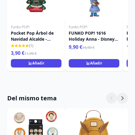
Funko POP!
Funko POP!
Funk
Pocket Pop Árbol de
FUNKO POP! 1616
FUN
Navidad Alcalde -
Holiday Anna - Disney
holi
Disney Pesadilla antes
Princess
Pri
(1)
9,90 €
16,
16,90 €
Navidad
3,90 €
11,90 €
Añadir
Añadir
Del mismo tema