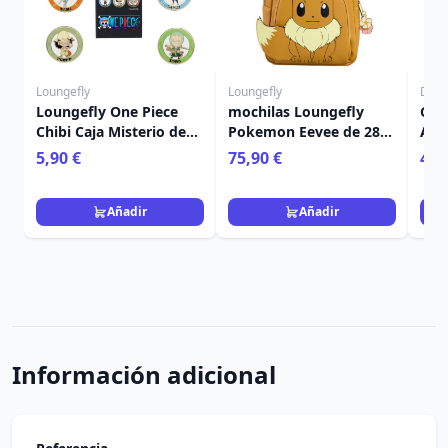
Loungefly
Loungefly
Disn
Loungefly One Piece
mochilas Loungefly
CU
Chibi Caja Misterio de
Pokemon Eevee de 28
A5 
Pins Esmaltados
cm
TIT
5,90 €
75,90 €
4,9
Surtidos
Añadir
Añadir
Información adicional