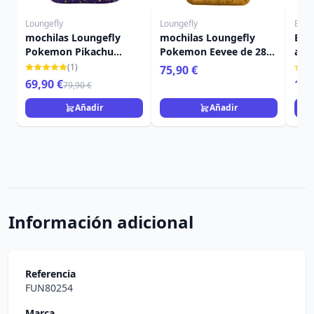
Loungefly
Loungefly
Banp
mochilas Loungefly
mochilas Loungefly
Bil
Pokemon Pikachu
Pokemon Eevee de 28
alea
durmiendo y Amigos 26
cm
(1)
75,90 €
cm
69,90 €
1,9
79,90 €
Añadir
Añadir
Información adicional
Referencia
FUN80254
Marca