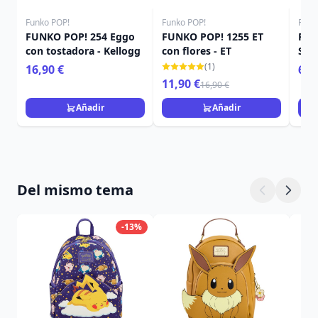
Funko POP!
Funko POP!
Funk
FUNKO POP! 254 Eggo
FUNKO POP! 1255 ET
FUN
con tostadora - Kellogg
con flores - ET
Sta
(1)
16,90 €
6,9
11,90 €
16,90 €
Añadir
Añadir
Del mismo tema
-13%