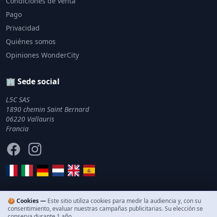
Condiciones de venta
Pago
Privacidad
Quiénes somos
Opiniones WonderCity
🏢 Sede social
L5C SAS
1890 chemin Saint Bernard
06220 Vallauris
Francia
Facebook
Instagram
🍪 Cookies —
Este sitio utiliza cookies para medir la audiencia y, con su
consentimiento, evaluar nuestras campañas publicitarias. Su elección se
© 2011–2026 WonderCity. Todos los derechos reservados.
conserva durante 1 año.