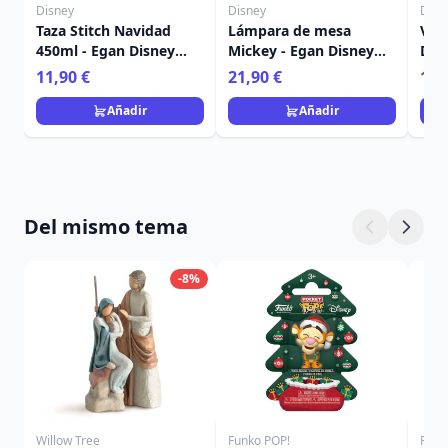
Disney
Disney
Disn
Taza Stitch Navidad
Lámpara de mesa
Vela
450ml - Egan Disney
Mickey - Egan Disney
Dis
Home
Home
Fra
11,90 €
21,90 €
15,
Añadir
Añadir
Del mismo tema
-8%
Willow Tree
Funko POP!
Funk