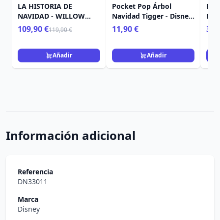
LA HISTORIA DE
Pocket Pop Árbol
Poc
NAVIDAD - WILLOW
Navidad Tigger - Disney
Nav
TREE
Winnie The Pooh
Disn
109,90 €
11,90 €
3,9
119,90 €
Nav
Añadir
Añadir
Información adicional
Referencia
DN33011
Marca
Disney