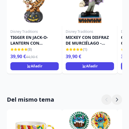
Disney Traditions
Disney Traditions
Disn
TIGGER EN JACK-O-
MICKEY CON DISFRAZ
CAM
LANTERN CON
DE MURCIÉLAGO -
CAL
MURCIÉLAGO - DISNEY
DISNEY TRADITIONS
TRA
(8)
(1)
TRADITIONS
39,90 €
39,90 €
39,
44,90 €
Añadir
Añadir
Del mismo tema