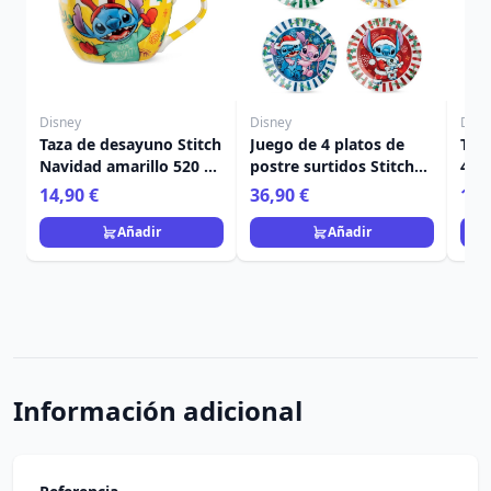
Disney
Disney
Disn
Taza de desayuno Stitch
Juego de 4 platos de
Taz
Navidad amarillo 520 ml
postre surtidos Stitch
450
- Egan Disney Home
Navidad - Egan Disney
Ho
14,90 €
36,90 €
11,
Home
Añadir
Añadir
Información adicional