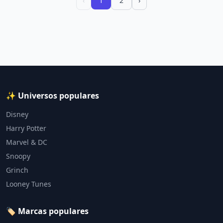
‹
1
2
›
✨ Universos populares
Disney
Harry Potter
Marvel & DC
Snoopy
Grinch
Looney Tunes
🏷️ Marcas populares