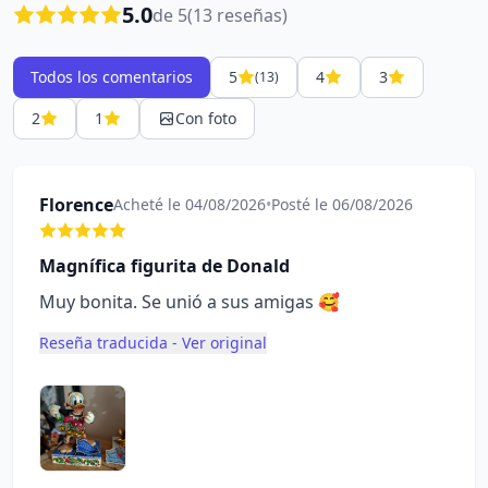
5.0
de 5
(13 reseñas)
Todos los comentarios
5
4
3
(13)
2
1
Con foto
Florence
Acheté le 04/08/2026
•
Posté le 06/08/2026
Magnífica figurita de Donald
Muy bonita. Se unió a sus amigas 🥰
Reseña traducida - Ver original