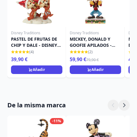
Disney Traditions
Disney Traditions
Disn
PASTEL DE FRUTAS DE
MICKEY, DONALD Y
MIC
CHIP Y DALE - DISNEY
GOOFIE APILADOS -
DE 
TRADITIONS
DISNEY TRADITIONS
TRA
(4)
(2)
39,90 €
59,90 €
45,
79,90 €
Añadir
Añadir
De la misma marca
-11%