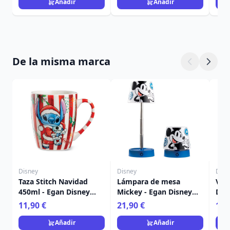
Añadir
Añadir
De la misma marca
Disney
Disney
Disn
Taza Stitch Navidad
Lámpara de mesa
Vela
450ml - Egan Disney
Mickey - Egan Disney
Dis
Home
Home
Fra
11,90 €
21,90 €
15,
Añadir
Añadir