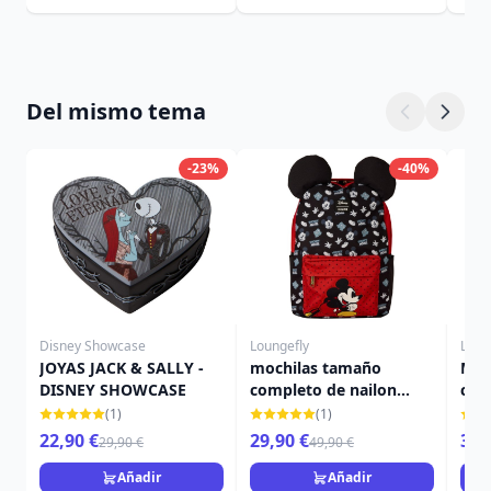
Del mismo tema
-23%
-40%
Disney Showcase
Loungefly
Loun
JOYAS JACK & SALLY -
mochilas tamaño
Moc
DISNEY SHOWCASE
completo de nailon
com
Mickey - Disney
Dis
(1)
(1)
Loungefly
22,90 €
29,90 €
39,
29,90 €
49,90 €
Añadir
Añadir