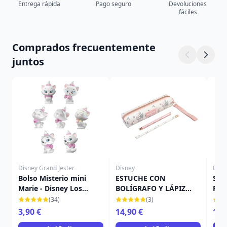
Entrega rápida
Pago seguro
Devoluciones
fáciles
Comprados frecuentemente
juntos
Disney Grand Jester
Disney
Disn
Bolso Misterio mini
ESTUCHE CON
SET
Marie - Disney Los
BOLÍGRAFO Y LÁPIZ
PAP
Aristogatos
BONJOUR MARIE -
MAR
(34)
(3)
DISNEY LOS
ARI
3,90 €
14,90 €
16,
ARISTOGATOS