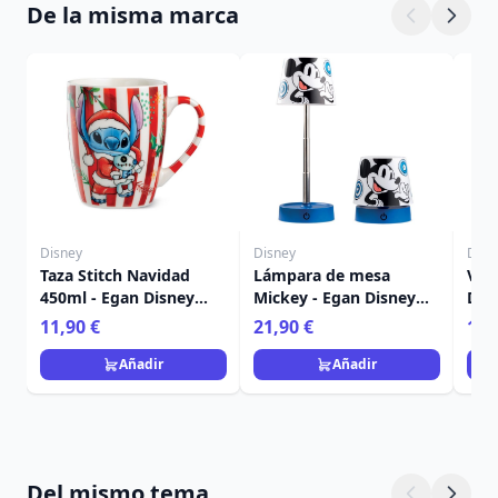
De la misma marca
Disney
Disney
Disn
Taza Stitch Navidad
Lámpara de mesa
Vela
450ml - Egan Disney
Mickey - Egan Disney
Dis
Home
Home
Fra
11,90 €
21,90 €
15,
Añadir
Añadir
Del mismo tema