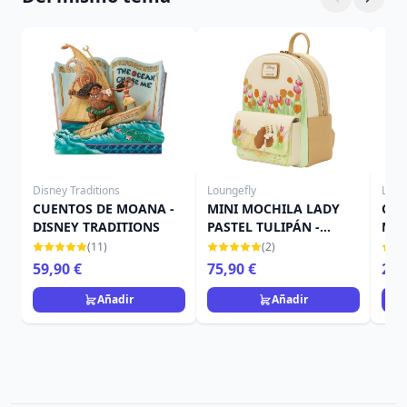
Disney Traditions
Loungefly
Loun
CUENTOS DE MOANA -
MINI MOCHILA LADY
CAR
DISNEY TRADITIONS
PASTEL TULIPÁN -
MAL
DISNEY LOUNGEFLY LA
GIR
(11)
(2)
DAMA Y EL
LOU
59,90 €
75,90 €
29,
VAGABUNDO
DUR
Añadir
Añadir