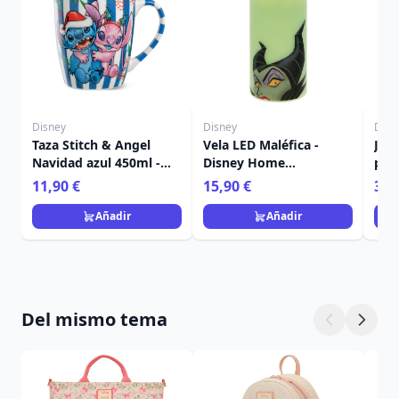
Disney
Disney
Disn
Taza Stitch & Angel
Vela LED Maléfica -
Jue
Navidad azul 450ml -
Disney Home
post
Egan Disney Home
Frangrance Collection
Nav
11,90 €
15,90 €
36,
Ho
Añadir
Añadir
Del mismo tema