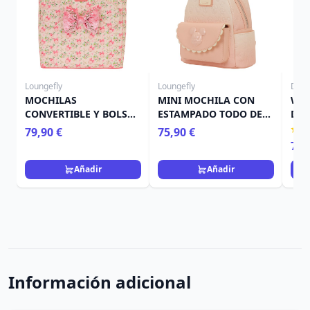
Loungefly
Loungefly
Disn
MOCHILAS
MINI MOCHILA CON
WIN
CONVERTIBLE Y BOLSA
ESTAMPADO TODO DE
DIS
TOTE FLORAL DE
MICKEY Y AMIGOS -
79,90 €
75,90 €
MINNIE MOUSE -
DISNEY LOUNGEFLY
79,
DISNEY LOUNGEFLY
Añadir
Añadir
Información adicional