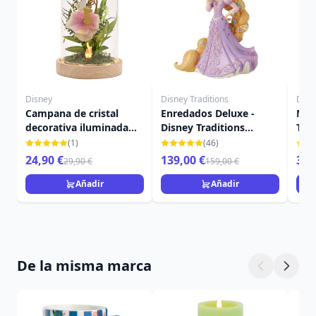
Disney
Disney Traditions
Disn
Campana de cristal
Enredados Deluxe -
MOA
decorativa iluminada
Disney Traditions
TRA
Vaiana - Disney Pastel
Enredados
(1)
(46)
Princesse
24,90 €
139,00 €
34,
29,90 €
159,00 €
Añadir
Añadir
De la misma marca