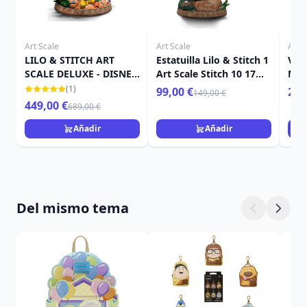
Art Scale
Art Scale
Art S
LILO & STITCH ART
Estatuilla Lilo & Stitch 1
Ven
SCALE DELUXE - DISNEY
Art Scale Stitch 10 17
Mar
LILO & STITCH
cm
(1)
99,00 €
259
149,00 €
449,00 €
689,00 €
Añadir
Añadir
Del mismo tema