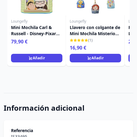
Loungefly
Loungefly
Loun
Mini Mochila Carl &
Llavero con colgante de
Port
Russell - Disney-Pixar
Mini Mochila Misterio
Lou
Loungefly Up
de Up - Disney-Pixar
Pixa
(1)
79,90 €
24,
Loungefly
16,90 €
Añadir
Añadir
Información adicional
Referencia
IS33495