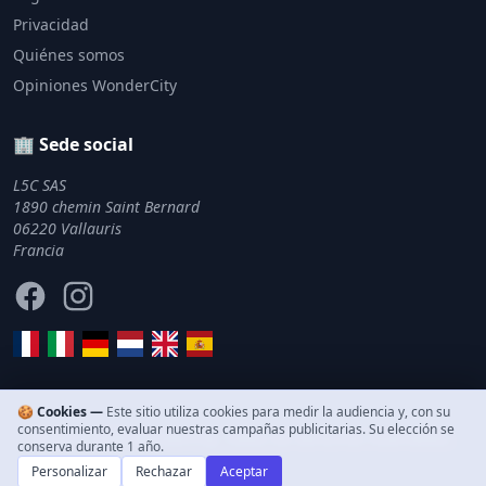
Privacidad
Quiénes somos
Opiniones WonderCity
🏢 Sede social
L5C SAS
1890 chemin Saint Bernard
06220 Vallauris
Francia
Facebook
Instagram
🍪 Cookies —
Este sitio utiliza cookies para medir la audiencia y, con su
consentimiento, evaluar nuestras campañas publicitarias. Su elección se
© 2011–2026 WonderCity. Todos los derechos reservados.
conserva durante 1 año.
Personalizar
Rechazar
Aceptar