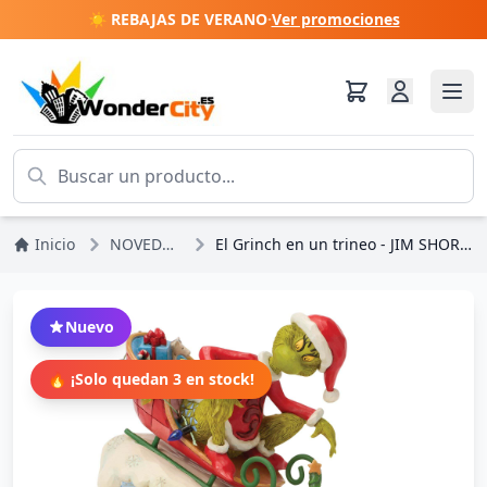
☀️ REBAJAS DE VERANO
·
Ver promociones
Inicio
NOVEDADES
El Grinch en un trineo - JIM SHORE GRINCH
Nuevo
🔥 ¡Solo quedan 3 en stock!