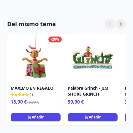
Del mismo tema
-20%
MÁXIMO EN REGALO
Palabra Grinch - JIM
Max
SHORE GRINCH
col
(1)
GRI
15,90 €
59,90 €
39,
19,90 €
Añadir
Añadir