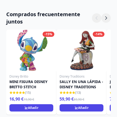
Comprados frecuentemente
juntos
-15%
-14%
Disney Britto
Disney Traditions
Disn
MINI FIGURA DISNEY
SALLY EN UNA LÁPIDA -
JAC
BRITTO STITCH
DISNEY TRADITIONS
DIS
(15)
(13)
16,90 €
59,90 €
79,
19,90 €
69,90 €
Añadir
Añadir