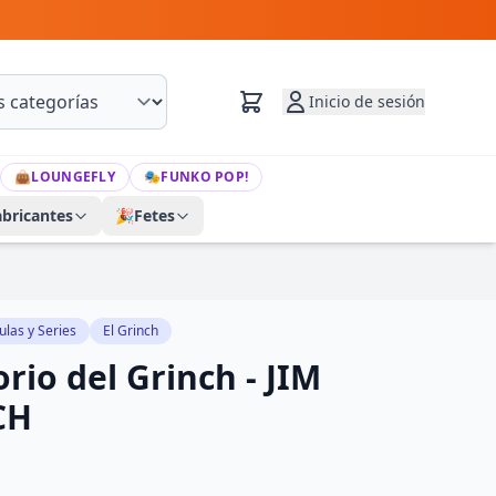
Inicio de sesión
👜
LOUNGEFLY
🎭
FUNKO POP!
abricantes
🎉
Fetes
ulas y Series
El Grinch
orio del Grinch - JIM
CH