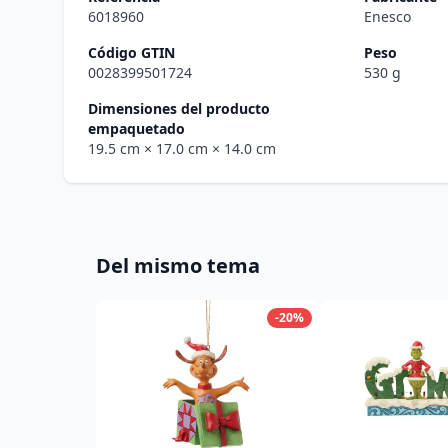
6018960
Enesco
Código GTIN
Peso
0028399501724
530 g
Dimensiones del producto
empaquetado
19.5 cm
× 17.0 cm
× 14.0 cm
Del mismo tema
-20%