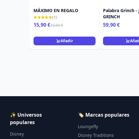
MÁXIMO EN REGALO
Palabra Grinch -
GRINCH
(1)
15,90 €
59,90 €
19,90 €
Añadir
Añad
✨ Universos
🏷️ Marcas populares
populares
Loungefly
Disney
Disney Traditions