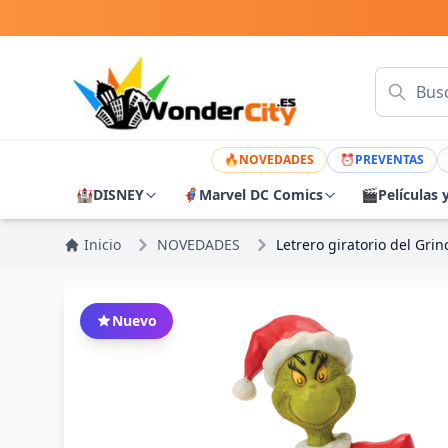
🔥
NOVEDADES
⏰
PREVENTAS
🏰
DISNEY
🦸
Marvel DC Comics
🎬
Películas 
Inicio
NOVEDADES
Letrero giratorio del Gr
Nuevo