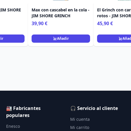
 JIM SHORE
Max con cascabel en la cola -
El Grinch con ca
JIM SHORE GRINCH
rotos - JIM SHO
39,90 €
45,90 €
ir
Añadir
Añad
🏭 Fabricantes
🎧 Servicio al cliente
populares
Mi cuenta
Enesco
Mi carrito