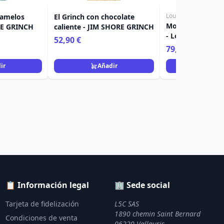
Loungefly
ramelos
El Grinch con chocolate
Mochilas Holiday
RE GRINCH
caliente - JIM SHORE GRINCH
- Loungefly Dr. 
52,90 €
79,90 €
ir
Añadir
Añad
📋 Información legal
🏢 Sede social
Tarjeta de fidelización
L5C SAS
1890 chemin Saint Bernard
Condiciones de venta
06220 Vallauris