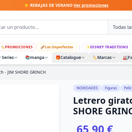
☀️ REBAJAS DE VERANO
·
Ver promociones
|
🏷
PROMOCIONES
🩹
Los Imperfectos
✨
DISNEY TRADITIONS
y Series
📚
manga
🎁
Catalogue
🏷️
Marcas
🏭
F
inch - JIM SHORE GRINCH
NOVEDADES
Figuras
Pelíc
Letrero girat
SHORE GRIN
65,90 €