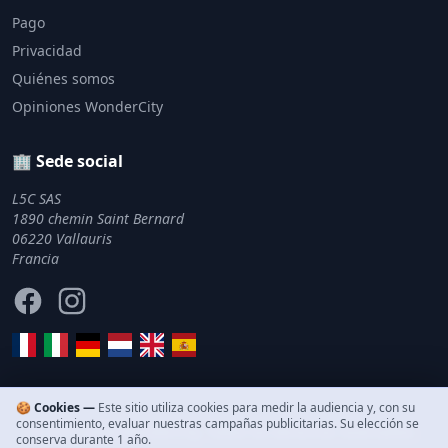
Pago
Privacidad
Quiénes somos
Opiniones WonderCity
🏢 Sede social
L5C SAS
1890 chemin Saint Bernard
06220 Vallauris
Francia
Facebook
Instagram
🍪 Cookies —
Este sitio utiliza cookies para medir la audiencia y, con su
consentimiento, evaluar nuestras campañas publicitarias. Su elección se
© 2011–2026 WonderCity. Todos los derechos reservados.
conserva durante 1 año.