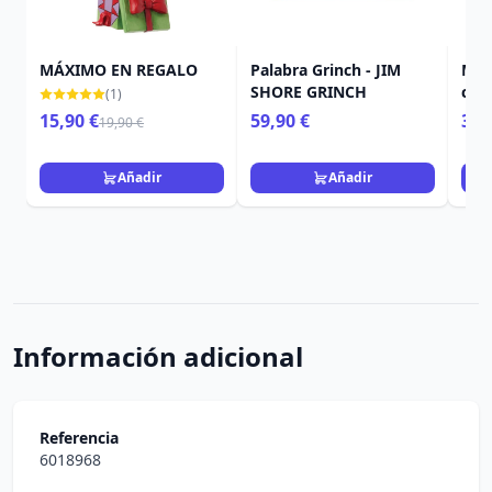
MÁXIMO EN REGALO
Palabra Grinch - JIM
Max
SHORE GRINCH
col
(1)
GRI
15,90 €
59,90 €
39,
19,90 €
Añadir
Añadir
Información adicional
Referencia
6018968