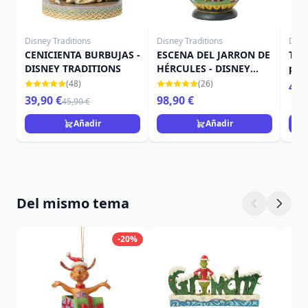
Disney Traditions
Disney Traditions
Disn
CENICIENTA BURBUJAS -
ESCENA DEL JARRON DE
Tete
DISNEY TRADITIONS
HÉRCULES - DISNEY
país
TRADITIONS
Dis
(48)
(26)
42,
39,90 €
98,90 €
45,90 €
Añadir
Añadir
Del mismo tema
-20%