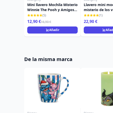
Mini llavero Mochila Misterio
Llavero mini moc
Winnie The Pooh y Amigos -
misterio de los v
DISNEY LOUNGEFLY
Disney Loungefl
(5)
(1)
12,90 €
22,90 €
16,90 €
Añadir
Añad
De la misma marca