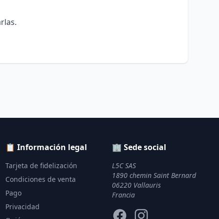
rlas.
📋 Información legal
🏢 Sede social
Tarjeta de fidelización
L5C SAS
1890 chemin Saint Bernard
Condiciones de venta
06220 Vallauris
Pago
Francia
Privacidad
Facebook
Instagram