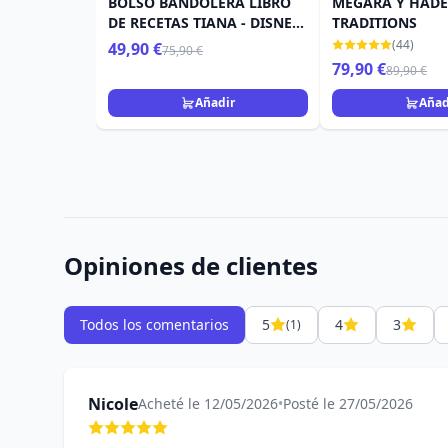
BOLSO BANDOLERA LIBRO
MEGARA Y HADES
DE RECETAS TIANA - DISNEY
TRADITIONS
LOUNGEFLY LA PRINCESA Y
(44)
49,90 €
75,90 €
EL SAPO
79,90 €
89,90 €
Añadir
Añad
Opiniones de clientes
Todos los comentarios
5
4
3
(1)
Nicole
Acheté le 12/05/2026
•
Posté le 27/05/2026