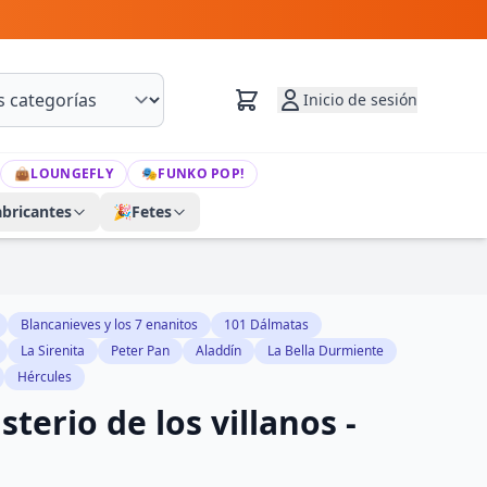
Inicio de sesión
👜
LOUNGEFLY
🎭
FUNKO POP!
abricantes
🎉
Fetes
Blancanieves y los 7 enanitos
101 Dálmatas
La Sirenita
Peter Pan
Aladdín
La Bella Durmiente
Hércules
terio de los villanos -