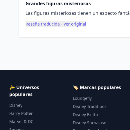
Grandes figuras misteriosas
Las figuras misteriosas tienen un aspecto fant
Reseña traducida - Ver original
✨ Universos
🏷️ Marcas populares
populares
Loungefly
Disney
Disney Traditions
Harry Potter
Disney Britto
Marvel & DC
Disney Showcase
Snoopy