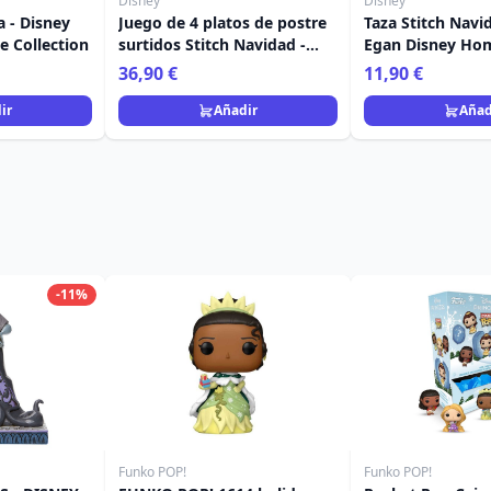
Disney
Disney
a - Disney
Juego de 4 platos de postre
Taza Stitch Navi
 Collection
surtidos Stitch Navidad -
Egan Disney Ho
Egan Disney Home
36,90 €
11,90 €
ir
Añadir
Añad
-11%
Funko POP!
Funko POP!