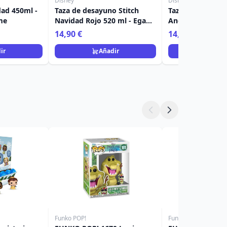
Disney
Disney
dad 450ml -
Taza de desayuno Stitch
Taza de desayuno
me
Navidad Rojo 520 ml - Egan
Angel Navidad az
Disney Home
Egan Disney Ho
14,90 €
14,90 €
ir
Añadir
Añad
Funko POP!
Funko POP!