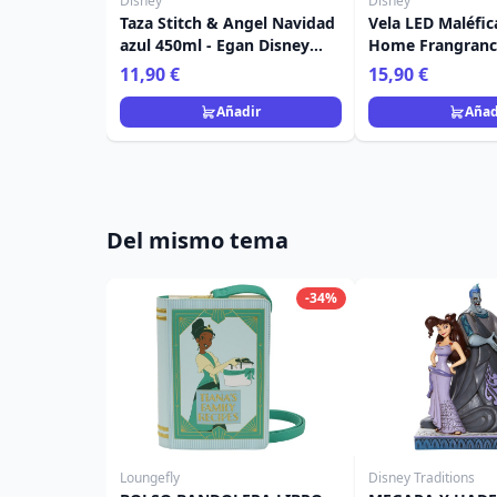
Disney
Disney
Taza Stitch & Angel Navidad
Vela LED Maléfic
azul 450ml - Egan Disney
Home Frangrance
Home
11,90 €
15,90 €
Añadir
Añad
Del mismo tema
-34%
Loungefly
Disney Traditions