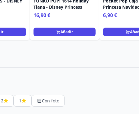
 - DISNEY
FUNKO POP! 1614 holiday
Pocket Pop Caja 
Tiana - Disney Princess
Princesa Navidad
16,90 €
6,90 €
ir
Añadir
Añad
2
1
Con foto