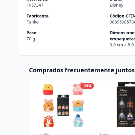
FK57347
Disney
Fabricante
Código GTI
Funko
0889698573
Peso
Dimensiones
70 g
empaqueta
9.0 cm
× 8.
Comprados frecuentemente juntos
-24%
Loungefly
Loungefly