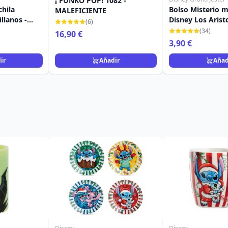
¡ FUNKO POP! 1082 -
hila
Bolso Misterio m
MALEFICIENTE
illanos -
Disney Los Arist
(6)
y
(34)
16,90 €
3,90 €
ir
Añadir
Añad