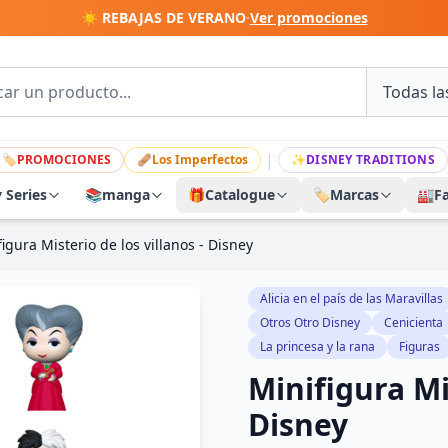
☀️ REBAJAS DE VERANO
·
Ver promociones
|
🏷
PROMOCIONES
🩹
Los Imperfectos
✨
DISNEY TRADITIONS
y Series
📚
manga
🎁
Catalogue
🏷️
Marcas
🏭
F
igura Misterio de los villanos - Disney
Alicia en el país de las Maravillas
Otros Otro Disney
Cenicienta
La princesa y la rana
Figuras
Minifigura Mis
Disney