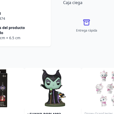
Caja ciega
N
474
 del producto
Entrega rápida
do
0 cm
× 6.5 cm
Disney Grand Jester