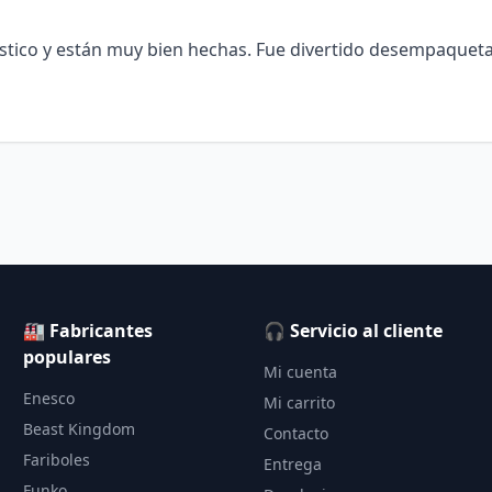
ástico y están muy bien hechas. Fue divertido desempaqueta
🏭 Fabricantes
🎧 Servicio al cliente
populares
Mi cuenta
Enesco
Mi carrito
Beast Kingdom
Contacto
Fariboles
Entrega
Funko