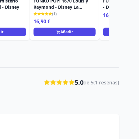
misterio
FUNKO POP! 1670 Louis y
FUNKO POP! 1671
 - Disney
Raymond - Disney La
- Disney La princ
princesa y el sapo
sapo
(1)
16,90 €
16,90 €
ir
Añadir
Añad
5.0
de 5
(1 reseñas)