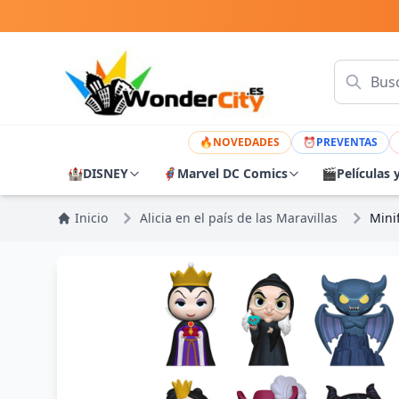
🔥
NOVEDADES
⏰
PREVENTAS
🏰
DISNEY
🦸
Marvel DC Comics
🎬
Películas 
Inicio
Alicia en el país de las Maravillas
Minif