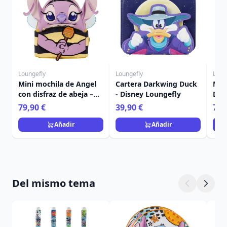
Loungefly
Loungefly
Loun
Mini mochila de Angel
Cartera Darkwing Duck
Min
con disfraz de abeja –
- Disney Loungefly
Duc
Disney Loungefly Lilo &
79,90 €
39,90 €
79,
Stitch
Añadir
Añadir
Del mismo tema