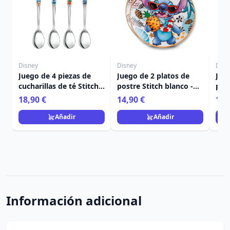
Disney
Disney
Disn
Juego de 4 piezas de
Juego de 2 platos de
Jue
cucharillas de té Stitch -
postre Stitch blanco -
post
Egan Disney Home
Egan Disney Home
Ega
18,90 €
14,90 €
14,
Añadir
Añadir
Información adicional