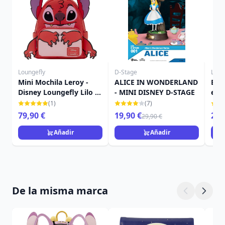
Loungefly
D-Stage
Loun
Mini Mochila Leroy -
ALICE IN WONDERLAND
Bol
Disney Loungefly Lilo &
- MINI DISNEY D-STAGE
est
Stitch
Cam
(1)
(7)
DIS
79,90 €
19,90 €
26,
29,90 €
Añadir
Añadir
De la misma marca