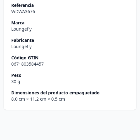
Referencia
WDWA3676
Marca
Loungefly
Fabricante
Loungefly
Código GTIN
0671803584457
Peso
30 g
Dimensiones del producto empaquetado
8.0 cm
× 11.2 cm
× 0.5 cm