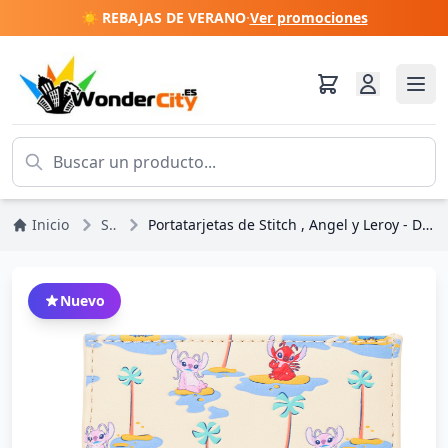
☀️ REBAJAS DE VERANO
·
Ver promociones
Inicio
Stitch
Portatarjetas de Stitch , Angel y Leroy - Disney Loungefly Lilo & Stitch
Nuevo