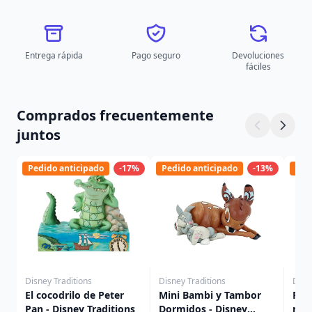
Entrega rápida
Pago seguro
Devoluciones
fáciles
Comprados frecuentemente
juntos
Pedido anticipado
-17%
Pedido anticipado
-13%
Ped
Disney Traditions
Disney Traditions
Disn
El cocodrilo de Peter
Mini Bambi y Tambor
Fig
Pan - Disney Traditions
Dormidos - Disney
mad