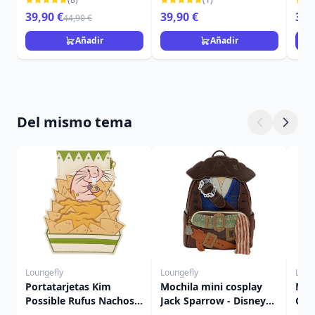
TRADITIONS
39,90 €
39,90 €
39,
44,90 €
Añadir
Añadir
Del mismo tema
Loungefly
Loungefly
Loun
Portatarjetas Kim
Mochila mini cosplay
Moc
Possible Rufus Nachos -
Jack Sparrow - Disney
Gar
Disney Loungefly
Loungefly Piratas del
Dis