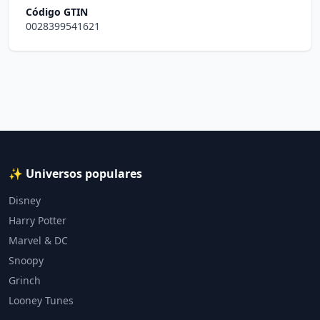
Código GTIN
0028399541621
✨ Universos populares
Disney
Harry Potter
Marvel & DC
Snoopy
Grinch
Looney Tunes