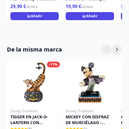
Traditions
peq
29,90 €
19,90 €
39,
35,90 €
22,90 €
Disn
Añadir
Añadir
De la misma marca
-11%
Disney Traditions
Disney Traditions
Disn
TIGGER EN JACK-O-
MICKEY CON DISFRAZ
CAM
LANTERN CON
DE MURCIÉLAGO -
CAL
MURCIÉLAGO - DISNEY
DISNEY TRADITIONS
TRA
(8)
(1)