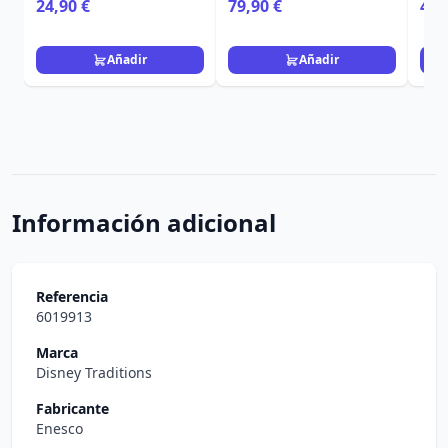
24,90 €
79,90 €
49,
Caribe
Añadir
Añadir
Información adicional
Referencia
6019913
Marca
Disney Traditions
Fabricante
Enesco