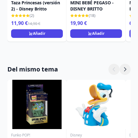
Taza Princesas (versión
MINI BEBÉ PEGASO -
Min
2) - Disney Britto
DISNEY BRITTO
Brit
(2)
(18)
11,90 €
19,90 €
69,
14,90 €
Añadir
Añadir
Del mismo tema
Funko POP!
Disney
Disn