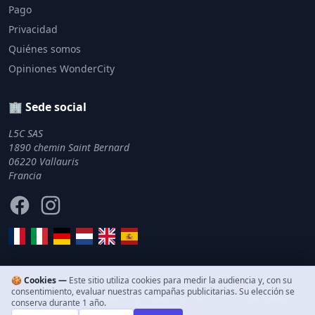
Pago
Privacidad
Quiénes somos
Opiniones WonderCity
🏢 Sede social
L5C SAS
1890 chemin Saint Bernard
06220 Vallauris
Francia
Facebook
Instagram
🍪 Cookies —
Este sitio utiliza cookies para medir la audiencia y, con su
consentimiento, evaluar nuestras campañas publicitarias. Su elección se
© 2011–2026 WonderCity. Todos los derechos reservados.
conserva durante 1 año.