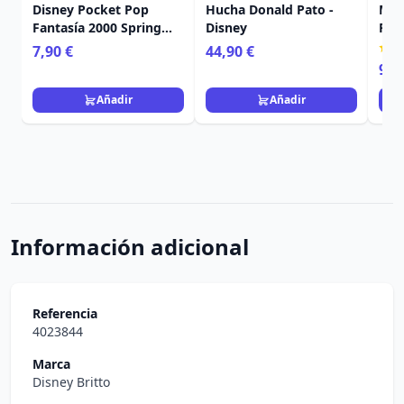
Disney Pocket Pop
Hucha Donald Pato -
MIC
Fantasía 2000 Spring
Disney
FA
Sprite
SOL
7,90 €
44,90 €
TRA
98,
Añadir
Añadir
Información adicional
Referencia
4023844
Marca
Disney Britto