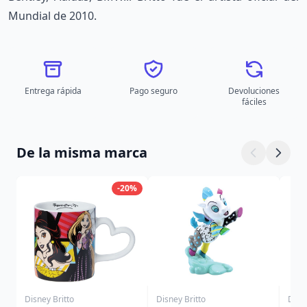
Mundial de 2010.
Entrega rápida
Pago seguro
Devoluciones
fáciles
De la misma marca
-20%
Disney Britto
Disney Britto
Disne