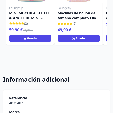
Loungefly
Loungefly
Loun
MINI MOCHILA STITCH
Mochilas de nailon de
Min
& ANGEL BE MINE -
tamaño completo Lilo y
Ange
DISNEY LOUNGEFLY
Stitch - Disney
- D
(2)
(2)
79,
Loungefly
59,90 €
49,90 €
79,90 €
Añadir
Añadir
Información adicional
Referencia
4031487
Marca