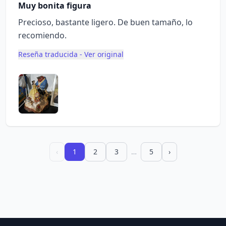
Muy bonita figura
Precioso, bastante ligero. De buen tamaño, lo
recomiendo.
Reseña traducida - Ver original
‹
1
2
3
…
5
›