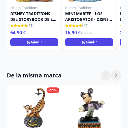
Disney Traditions
Disney Traditions
Disn
DISNEY TRADITIONS
MINI MARIEF - LOS
BEL
DEL STORYBOOK DE LA
ARISTOGATOS - DISNEY
EN
BELLA Y LA BESTIA
TRADITIONS JIM SHORE
DIS
(61)
(40)
SH
64,90 €
16,90 €
25,
19,90 €
Añadir
Añadir
De la misma marca
-11%