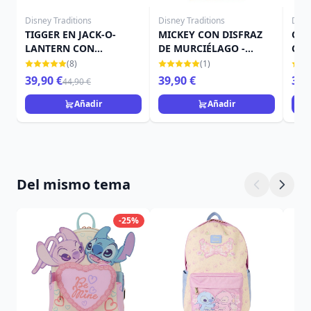
Disney Traditions
Disney Traditions
Disn
TIGGER EN JACK-O-
MICKEY CON DISFRAZ
CAM
LANTERN CON
DE MURCIÉLAGO -
CAL
MURCIÉLAGO - DISNEY
DISNEY TRADITIONS
TRA
(8)
(1)
TRADITIONS
39,90 €
39,90 €
39,
44,90 €
Añadir
Añadir
Del mismo tema
-25%