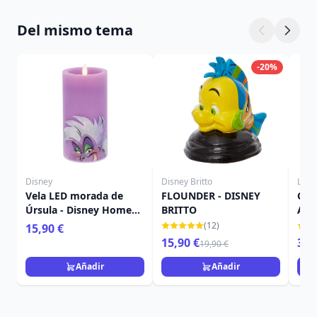
Del mismo tema
-20%
Disney
Disney Britto
Loun
Vela LED morada de
FLOUNDER - DISNEY
Cart
Úrsula - Disney Home
BRITTO
Aniv
Frangrance Collection
Bub
(12)
15,90 €
LOU
15,90 €
39,
19,90 €
Añadir
Añadir