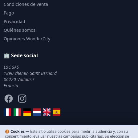
Condiciones de venta
Pago
Privacidad
Quiénes somos
Opiniones WonderCity
🏢 Sede social
L5C SAS
1890 chemin Saint Bernard
06220 Vallauris
Francia
Facebook
Instagram
🍪 Cookies —
Este sitio utiliza cookies para medir la audiencia y, con su
consentimiento, evaluar nuestras campañas publicitarias. Su elección se