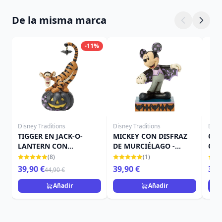
De la misma marca
-11%
Disney Traditions
Disney Traditions
Disn
TIGGER EN JACK-O-
MICKEY CON DISFRAZ
CAM
LANTERN CON
DE MURCIÉLAGO -
CAL
MURCIÉLAGO - DISNEY
DISNEY TRADITIONS
TRA
(8)
(1)
TRADITIONS
39,90 €
39,90 €
39,
44,90 €
Añadir
Añadir