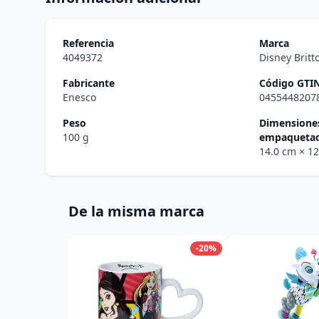
Referencia
Marca
4049372
Disney Britt
Fabricante
Código GTI
Enesco
0455448207
Peso
Dimensiones
100 g
empaqueta
14.0 cm
× 1
De la misma marca
-20%