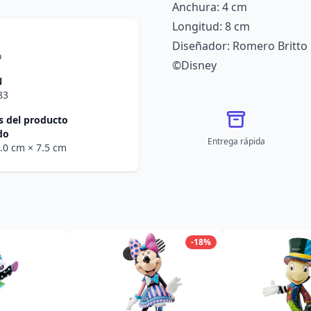
Anchura: 4 cm
Longitud: 8 cm
Diseñador: Romero Britto
o
©Disney
N
83
 del producto
do
Entrega rápida
2.0 cm
× 7.5 cm
-18%