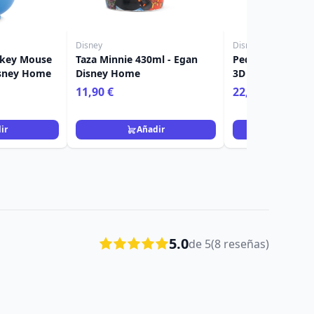
Disney
Disney
ckey Mouse
Taza Minnie 430ml - Egan
Pequeña estatua 
isney Home
Disney Home
3D de Mickey ca
Disney
11,90 €
22,90 €
26,90 €
ir
Añadir
Añad
5.0
de 5
(8 reseñas)