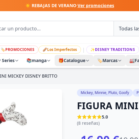
☀️ REBAJAS DE VERANO
·
Ver promociones
|
🏷
PROMOCIONES
🩹
Los Imperfectos
✨
DISNEY TRADITIONS
y Series
📚
manga
🎁
Catalogue
🏷️
Marcas
🏭
F
INI MICKEY DISNEY BRITTO
Mickey, Minnie, Pluto, Goofy
P
FIGURA MINI
5.0
(8 reseñas)