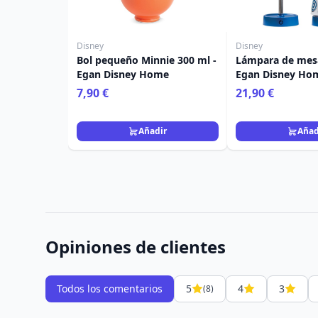
Disney
Disney
Bol pequeño Minnie 300 ml -
Lámpara de mesa
Egan Disney Home
Egan Disney Ho
7,90 €
21,90 €
Añadir
Añad
Opiniones de clientes
Todos los comentarios
5
4
3
(8)