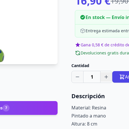
16,90 €
19,90
En stock — Envío 
Entrega estimada entr
Gana 0,58 € de crédito de
Devoluciones gratis dura
Cantidad
1
A
Descripción
Material: Resina
es
7
Pintado a mano
Altura: 8 cm