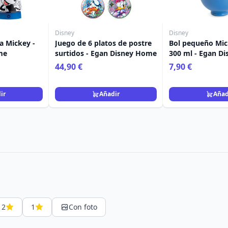
Disney
Disney
 Mickey -
Juego de 6 platos de postre
Bol pequeño Mi
me
surtidos - Egan Disney Home
300 ml - Egan D
44,90 €
7,90 €
ir
Añadir
Añad
2
1
Con foto