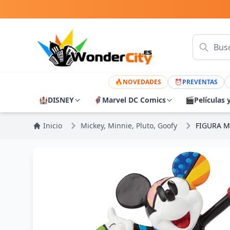
🔥
NOVEDADES
⏰
PREVENTAS
🏰
DISNEY
🦸
Marvel DC Comics
🎬
Películas 
Inicio
Mickey, Minnie, Pluto, Goofy
FIGURA M