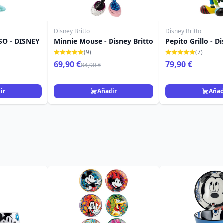
Disney Britto
Disney Britto
SO - DISNEY
Minnie Mouse - Disney Britto
Pepito Grillo - D
(9)
(7)
69,90 €
79,90 €
84,90 €
ir
Añadir
Añad