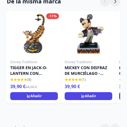
De la misma marca
-11%
Disney Traditions
Disney Traditions
Disn
TIGGER EN JACK-O-
MICKEY CON DISFRAZ
CAM
LANTERN CON
DE MURCIÉLAGO -
CAL
MURCIÉLAGO - DISNEY
DISNEY TRADITIONS
TRA
(8)
(1)
TRADITIONS
39,90 €
39,90 €
39,
44,90 €
Añadir
Añadir