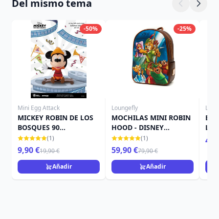
Del mismo tema
-50%
-25%
Mini Egg Attack
Loungefly
Loun
MICKEY ROBIN DE LOS
MOCHILAS MINI ROBIN
BOL
BOSQUES 90
HOOD - DISNEY
LUN
ANIVERSARIO - DISNEY
LOUNGEFLY
HOO
(1)
(1)
49,
MINI EGG ATTACK
LOU
9,90 €
59,90 €
19,90 €
79,90 €
Añadir
Añadir