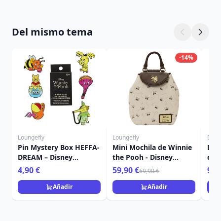
Del mismo tema
-14%
Loungefly
Loungefly
Disn
Pin Mystery Box HEFFA-
Mini Mochila de Winnie
Dec
DREAM – Disney
the Pooh - Disney
de 
Loungefly Winnie the
Loungefly
Dis
4,90 €
59,90 €
9,9
69,90 €
Pooh
Añadir
Añadir