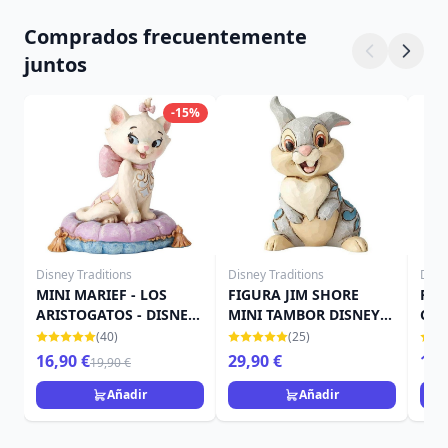
Comprados frecuentemente
juntos
-15%
Disney Traditions
Disney Traditions
Disn
MINI MARIEF - LOS
FIGURA JIM SHORE
FIG
ARISTOGATOS - DISNEY
MINI TAMBOR DISNEY
CRI
TRADITIONS JIM SHORE
TRADITIONS
TRA
(40)
(25)
16,90 €
29,90 €
16,
19,90 €
Añadir
Añadir