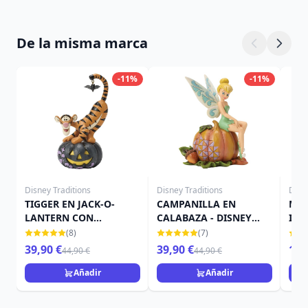
De la misma marca
-11%
-11%
Disney Traditions
Disney Traditions
Disn
TIGGER EN JACK-O-
CAMPANILLA EN
MIN
LANTERN CON
CALABAZA - DISNEY
IN 
MURCIÉLAGO - DISNEY
TRADITIONS
TRA
(8)
(7)
TRADITIONS
39,90 €
39,90 €
15,
44,90 €
44,90 €
Añadir
Añadir