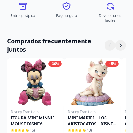
Entrega rápida
Pago seguro
Devoluciones
fáciles
Comprados frecuentemente
juntos
-30%
-15%
Disney Traditions
Disney Traditions
Disn
FIGURA MINI MINNIE
MINI MARIEF - LOS
FIG
MOUSE DISNEY
ARISTOGATOS - DISNEY
CRI
TRADITIONS
TRADITIONS JIM SHORE
TRA
(16)
(40)