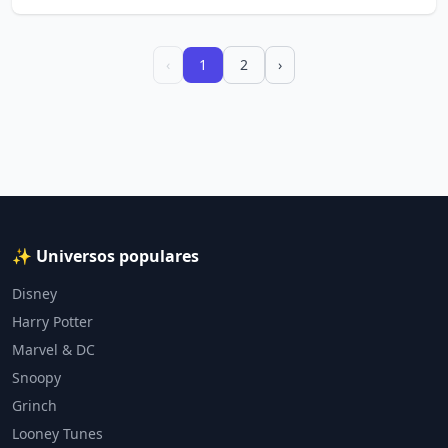
‹
1
2
›
✨ Universos populares
Disney
Harry Potter
Marvel & DC
Snoopy
Grinch
Looney Tunes