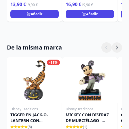
13,90 €
16,90 €
16,
19,90 €
19,90 €
Añadir
Añadir
De la misma marca
-11%
Disney Traditions
Disney Traditions
Disn
TIGGER EN JACK-O-
MICKEY CON DISFRAZ
CAM
LANTERN CON
DE MURCIÉLAGO -
CAL
MURCIÉLAGO - DISNEY
DISNEY TRADITIONS
TRA
(8)
(1)