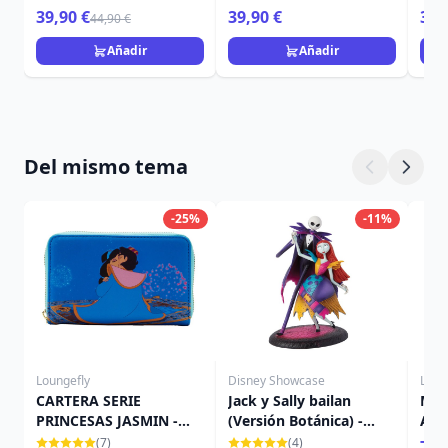
TRADITIONS
39,90 €
39,90 €
39,
44,90 €
Añadir
Añadir
Del mismo tema
-25%
-11%
Loungefly
Disney Showcase
Loun
CARTERA SERIE
Jack y Sally bailan
Min
PRINCESAS JASMIN -
(Versión Botánica) -
Ange
DISNEY LOUNGEFLY
Disney Showcase
- D
(7)
(4)
79,