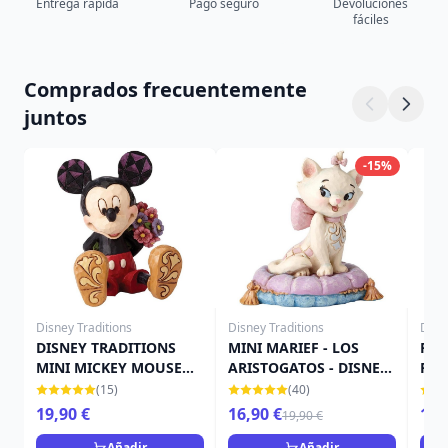
Entrega rápida
Pago seguro
Devoluciones
fáciles
Comprados frecuentemente
juntos
-15%
Disney Traditions
Disney Traditions
Disn
DISNEY TRADITIONS
MINI MARIEF - LOS
FIG
MINI MICKEY MOUSE
ARISTOGATOS - DISNEY
RIS
FIGURINE
TRADITIONS JIM SHORE
TRA
(15)
(40)
19,90 €
16,90 €
15,
19,90 €
Añadir
Añadir