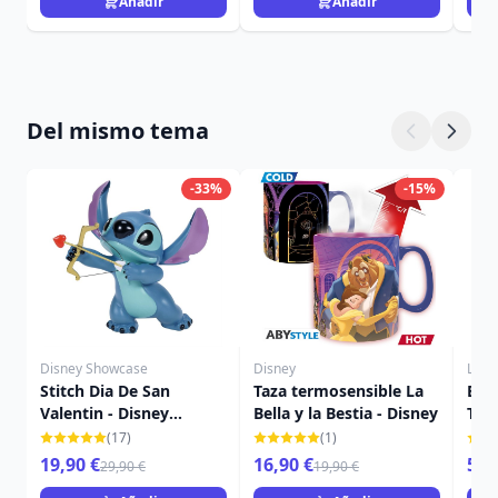
Añadir
Añadir
Del mismo tema
-33%
-15%
Disney Showcase
Disney
Loun
Stitch Dia De San
Taza termosensible La
Bol
Valentin - Disney
Bella y la Bestia - Disney
The
Showcase Stitch
DIS
(17)
(1)
19,90 €
16,90 €
59,
29,90 €
19,90 €