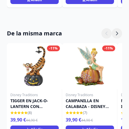
De la misma marca
-11%
-11%
Disney Traditions
Disney Traditions
Disn
TIGGER EN JACK-O-
CAMPANILLA EN
MIN
LANTERN CON
CALABAZA - DISNEY
IN 
MURCIÉLAGO - DISNEY
TRADITIONS
TRA
(8)
(7)
TRADITIONS
39,90 €
39,90 €
15,
44,90 €
44,90 €