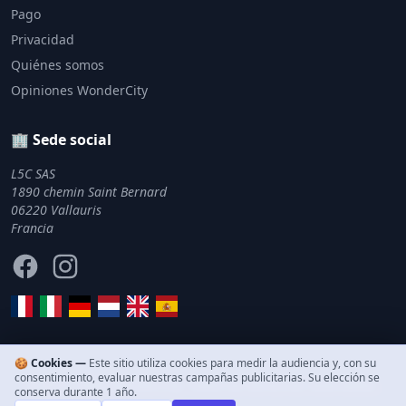
Pago
Privacidad
Quiénes somos
Opiniones WonderCity
🏢 Sede social
L5C SAS
1890 chemin Saint Bernard
06220 Vallauris
Francia
Facebook
Instagram
🍪 Cookies —
Este sitio utiliza cookies para medir la audiencia y, con su
consentimiento, evaluar nuestras campañas publicitarias. Su elección se
© 2011–2026 WonderCity. Todos los derechos reservados.
conserva durante 1 año.