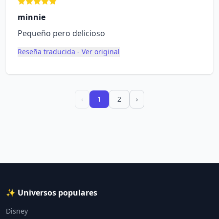
minnie
Pequeño pero delicioso
Reseña traducida - Ver original
‹
1
2
›
✨ Universos populares
Disney