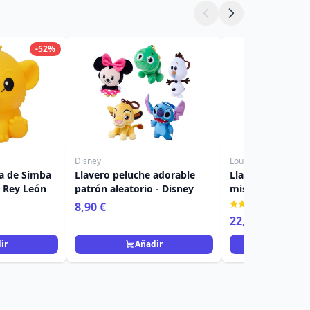
-52%
Disney
Loungefly
a de Simba
Llavero peluche adorable
Llavero mini moc
l Rey León
patrón aleatorio - Disney
misterio de los v
Disney Loungefl
(1)
8,90 €
22,90 €
ir
Añadir
Añad