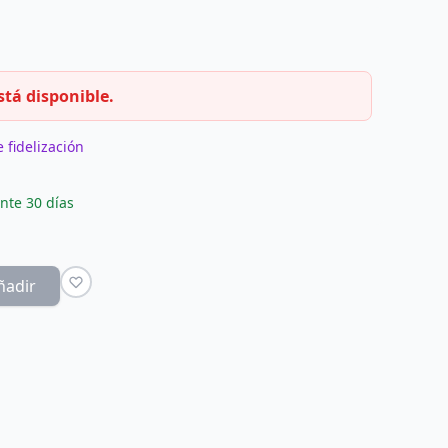
stá disponible.
 fidelización
nte 30 días
ñadir