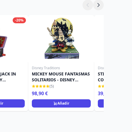
-20%
Disney Traditions
Disney Traditions
JACK IN
MICKEY MOUSE FANTASMAS
STITCH COMO L
EY
SOLITARIOS - DISNEY
CON JACK-O-LAN
TRADITIONS
DISNEY TRADITI
(5)
(12)
98,90 €
39,90 €
ir
Añadir
Añad