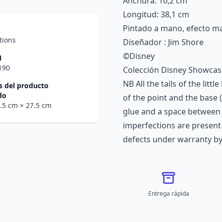
Anchura: 10,2 cm
Longitud: 38,1 cm
Pintado a mano, efecto m
tions
Diseñador : Jim Shore
©Disney
N
190
Colección Disney Showcas
NB All the tails of the littl
 del producto
do
of the point and the base
3.5 cm
× 27.5 cm
glue and a space between t
imperfections are present 
defects under warranty by
Entrega rápida