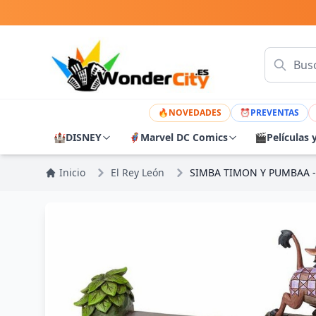
🔥
NOVEDADES
⏰
PREVENTAS
🏰
DISNEY
🦸
Marvel DC Comics
🎬
Películas 
Inicio
El Rey León
SIMBA TIMON Y PUMBAA -