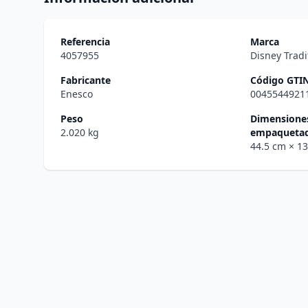
Referencia
Marca
4057955
Disney Tradi
Fabricante
Código GTI
Enesco
0045544921
Peso
Dimensiones
2.020 kg
empaqueta
44.5 cm
× 1