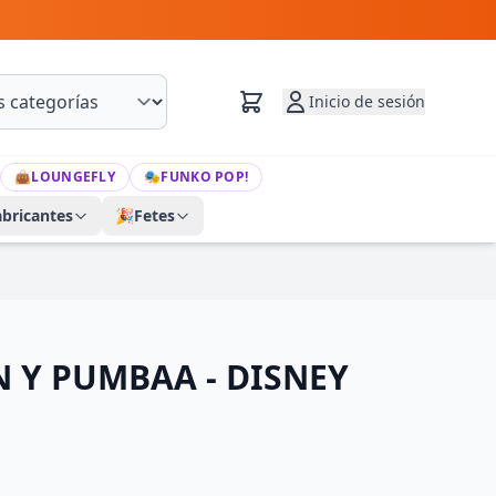
Inicio de sesión
👜
LOUNGEFLY
🎭
FUNKO POP!
abricantes
🎉
Fetes
 Y PUMBAA - DISNEY