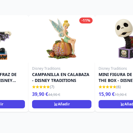
-11%
Disney Traditions
Disney Traditions
FRAZ DE
CAMPANILLA EN CALABAZA
MINI FIGURA DE 
DISNEY
- DISNEY TRADITIONS
THE BOX - DISN
TRADITIONS
(7)
(6)
39,90 €
15,90 €
44,90 €
19,90 €
ir
Añadir
Añad