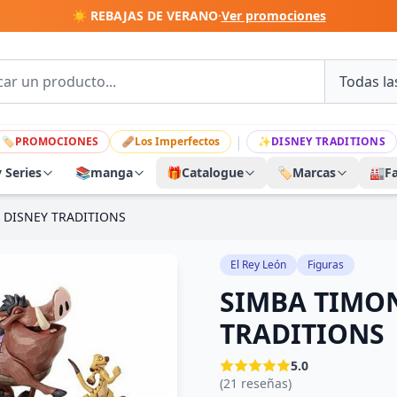
☀️ REBAJAS DE VERANO
·
Ver promociones
|
🏷
PROMOCIONES
🩹
Los Imperfectos
✨
DISNEY TRADITIONS
y Series
📚
manga
🎁
Catalogue
🏷️
Marcas
🏭
F
 DISNEY TRADITIONS
El Rey León
Figuras
SIMBA TIMON
TRADITIONS
5.0
(21 reseñas)