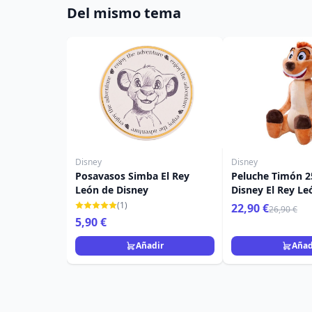
Del mismo tema
Disney
Disney
Posavasos Simba El Rey
Peluche Timón 2
León de Disney
Disney El Rey Le
(1)
22,90 €
26,90 €
5,90 €
Añadir
Añad