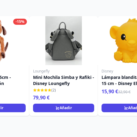
-15%
Loungefly
Disney
5cm -
Mini Mochila Simba y Rafiki -
Lámpara blandit
ón
Disney Loungefly
15 cm - Disney E
(2)
15,90 €
32,90 €
79,90 €
ir
Añadir
Añad