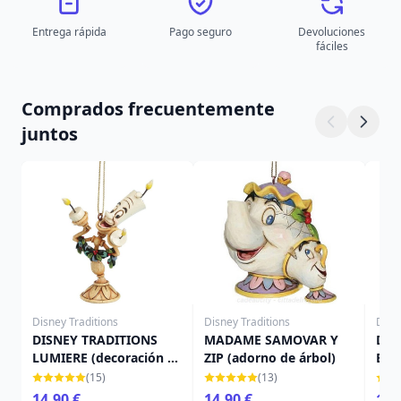
Entrega rápida
Pago seguro
Devoluciones
fáciles
Comprados frecuentemente
juntos
Disney Traditions
Disney Traditions
Disn
DISNEY TRADITIONS
MADAME SAMOVAR Y
DIS
LUMIERE (decoración de
ZIP (adorno de árbol)
BLA
árbol)
(dec
(15)
(13)
14,90 €
14,90 €
14,