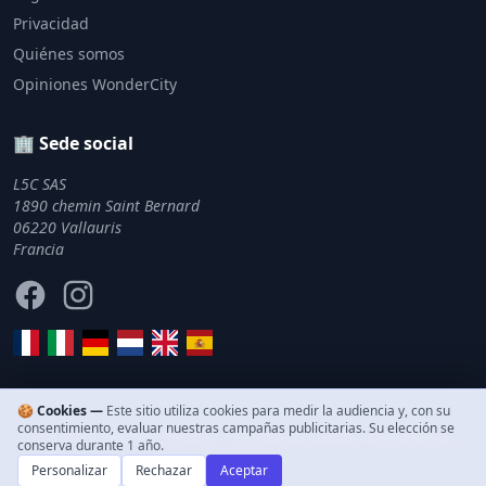
Privacidad
Quiénes somos
Opiniones WonderCity
🏢 Sede social
L5C SAS
1890 chemin Saint Bernard
06220 Vallauris
Francia
Facebook
Instagram
🍪 Cookies —
Este sitio utiliza cookies para medir la audiencia y, con su
consentimiento, evaluar nuestras campañas publicitarias. Su elección se
© 2011–2026 WonderCity. Todos los derechos reservados.
conserva durante 1 año.
Personalizar
Rechazar
Aceptar