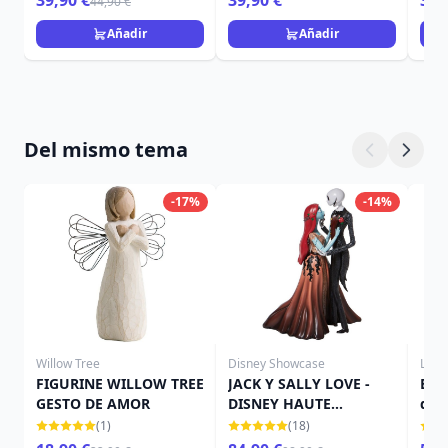
39,90 €
39,90 €
39,
44,90 €
Añadir
Añadir
Del mismo tema
-17%
-14%
Willow Tree
Disney Showcase
Loun
FIGURINE WILLOW TREE
JACK Y SALLY LOVE -
Bol
GESTO DE AMOR
DISNEY HAUTE
de l
COUTURE
Che
(1)
(18)
DIS