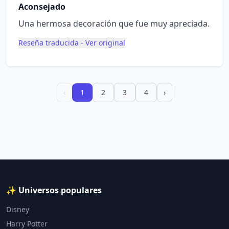
Aconsejado
Una hermosa decoración que fue muy apreciada.
Reseña traducida - Ver original
‹
1
2
3
4
›
✨ Universos populares
Disney
Harry Potter