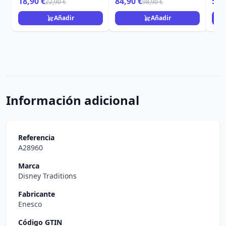
18,90 €
84,90 €
59,
22,90 €
98,90 €
Añadir
Añadir
Información adicional
Referencia
A28960
Marca
Disney Traditions
Fabricante
Enesco
Código GTIN