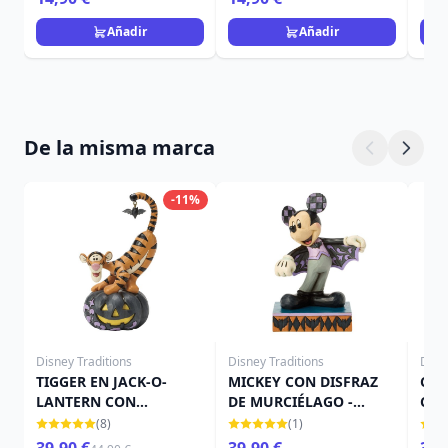
Añadir
Añadir
De la misma marca
-11%
Disney Traditions
Disney Traditions
Disn
TIGGER EN JACK-O-
MICKEY CON DISFRAZ
CAM
LANTERN CON
DE MURCIÉLAGO -
CAL
MURCIÉLAGO - DISNEY
DISNEY TRADITIONS
TRA
(8)
(1)
TRADITIONS