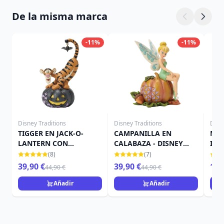
De la misma marca
-11%
-11%
Disney Traditions
Disney Traditions
Disn
TIGGER EN JACK-O-
CAMPANILLA EN
MIN
LANTERN CON
CALABAZA - DISNEY
IN 
MURCIÉLAGO - DISNEY
TRADITIONS
TRA
(8)
(7)
TRADITIONS
39,90 €
39,90 €
15,
44,90 €
44,90 €
Añadir
Añadir