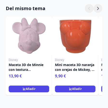
Del mismo tema
Disney
Disney
Disn
Maceta 3D de Minnie
Mini maceta 3D naranja
Mac
con textura
con orejas de Mickey, 10
mor
aterciopelada, 6 cm –
cm – Disney
13,90 €
9,90 €
13,
Disney
Añadir
Añadir