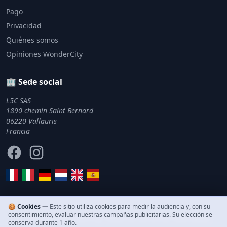
Pago
Privacidad
Quiénes somos
Opiniones WonderCity
🏢 Sede social
L5C SAS
1890 chemin Saint Bernard
06220 Vallauris
Francia
Facebook
Instagram
🍪 Cookies —
Este sitio utiliza cookies para medir la audiencia y, con su
consentimiento, evaluar nuestras campañas publicitarias. Su elección se
© 2011–2026 WonderCity. Todos los derechos reservados.
conserva durante 1 año.