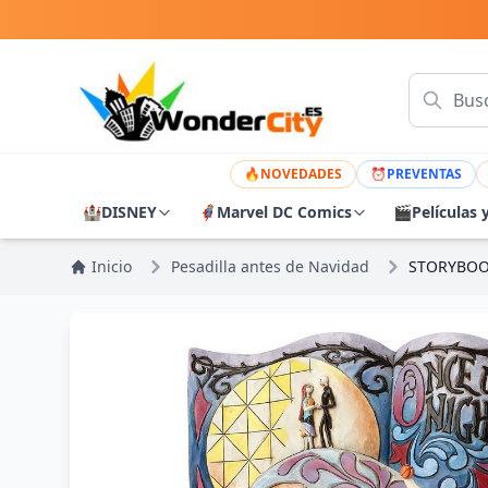
🔥
NOVEDADES
⏰
PREVENTAS
🏰
DISNEY
🦸
Marvel DC Comics
🎬
Películas 
Inicio
Pesadilla antes de Navidad
STORYBOO