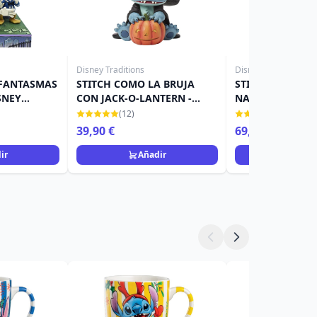
Disney Traditions
Disney Traditions
 FANTASMAS
STITCH COMO LA BRUJA
STITCH CON SUÉ
SNEY
CON JACK-O-LANTERN -
NAVIDAD (LED) -
DISNEY TRADITIONS
TRADITIONS
(12)
(3)
39,90 €
69,90 €
ir
Añadir
Añad