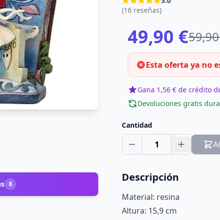
5.0
(16 reseñas)
49,90 €
59,90
Esta oferta ya no e
Gana 1,56 € de crédito de
Devoluciones gratis dura
Cantidad
1
A
Descripción
es
8
Material: resina
Altura: 15,9 cm