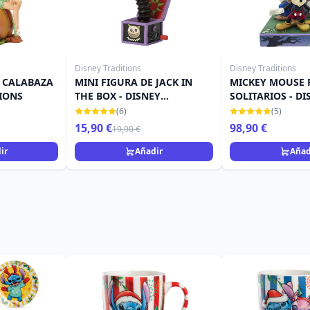
Disney Traditions
Disney Traditions
 CALABAZA
MINI FIGURA DE JACK IN
MICKEY MOUSE
TIONS
THE BOX - DISNEY
SOLITARIOS - DI
TRADITIONS
TRADITIONS
(6)
(5)
15,90 €
98,90 €
19,90 €
ir
Añadir
Añad