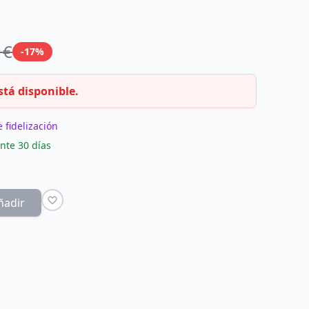
 €
-17%
stá disponible.
 fidelización
nte 30 días
ñadir