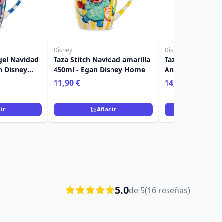
Disney
Disney
gel Navidad
Taza Stitch Navidad amarilla
Taza de desayuno
n Disney
450ml - Egan Disney Home
Angel Navidad az
Egan Disney Ho
11,90 €
14,90 €
ir
Añadir
Añad
5.0
de 5
(16 reseñas)