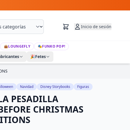
Inicio de sesión
👜
LOUNGEFLY
🎭
FUNKO POP!
abricantes
🎉
Fetes
IONS
lloween
Navidad
Disney Storybooks
Figuras
LA PESADILLA
BEFORE CHRISTMAS
ITIONS