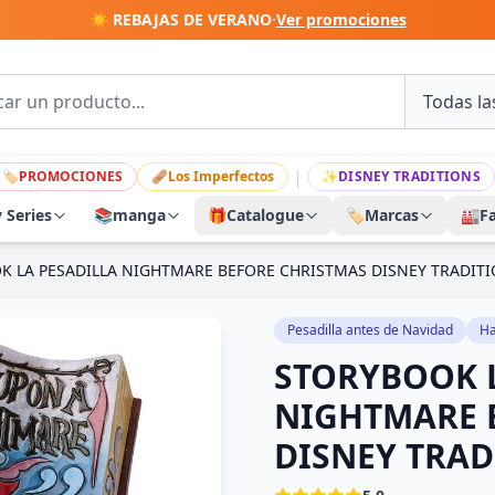
☀️ REBAJAS DE VERANO
·
Ver promociones
|
🏷
PROMOCIONES
🩹
Los Imperfectos
✨
DISNEY TRADITIONS
y Series
📚
manga
🎁
Catalogue
🏷️
Marcas
🏭
F
K LA PESADILLA NIGHTMARE BEFORE CHRISTMAS DISNEY TRADIT
Pesadilla antes de Navidad
Ha
STORYBOOK 
NIGHTMARE 
DISNEY TRAD