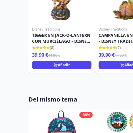
Disney Traditions
Disney Traditions
TIGGER EN JACK-O-LANTERN
CAMPANILLA EN
CON MURCIÉLAGO - DISNEY
- DISNEY TRADI
TRADITIONS
(8)
(7)
39,90 €
39,90 €
44,90 €
44,90 €
Añadir
Añad
Del mismo tema
-38%