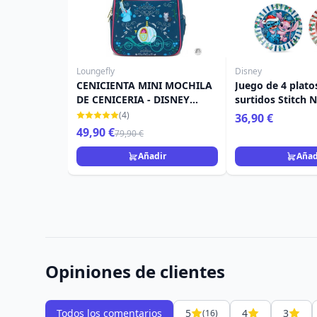
Loungefly
Disney
CENICIENTA MINI MOCHILA
Juego de 4 plato
DE CENICERIA - DISNEY
surtidos Stitch 
LOUNGEFLY
Egan Disney Ho
(4)
36,90 €
49,90 €
79,90 €
Añadir
Añad
Opiniones de clientes
Todos los comentarios
5
4
3
(16)