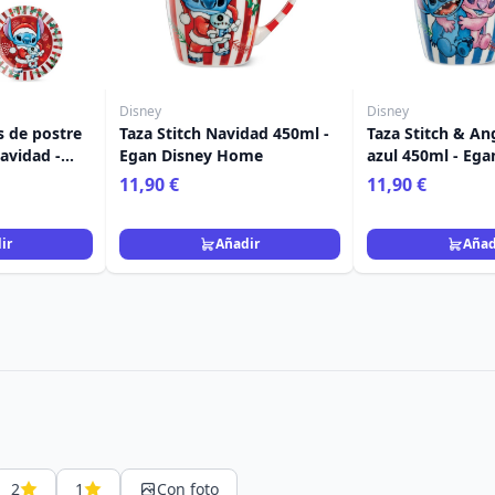
Disney
Disney
s de postre
Taza Stitch Navidad 450ml -
Taza Stitch & An
Navidad -
Egan Disney Home
azul 450ml - Ega
me
Home
11,90 €
11,90 €
ir
Añadir
Añad
2
1
Con foto