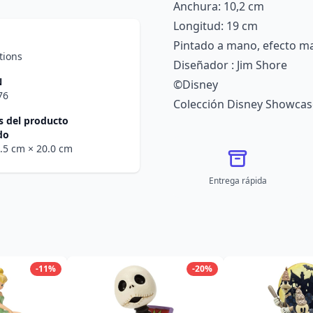
Anchura: 10,2 cm
Longitud: 19 cm
Pintado a mano, efecto m
tions
Diseñador : Jim Shore
N
©Disney
76
Colección Disney Showcas
 del producto
do
6.5 cm
× 20.0 cm
Entrega rápida
-11%
-20%