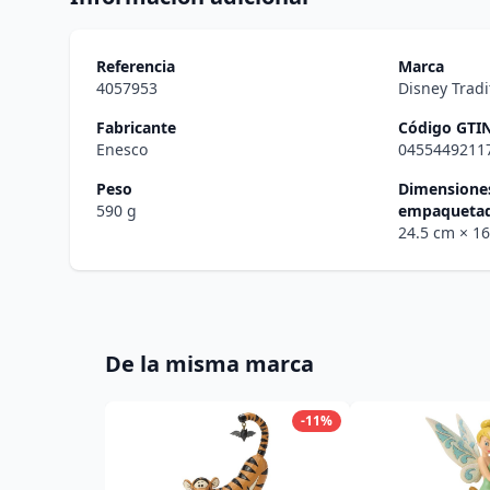
Referencia
Marca
4057953
Disney Tradi
Fabricante
Código GTI
Enesco
0455449211
Peso
Dimensiones
590 g
empaqueta
24.5 cm
× 1
De la misma marca
-11%