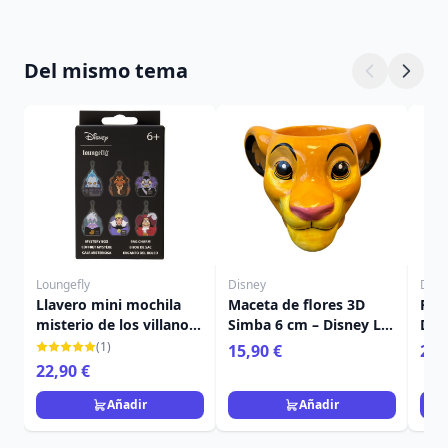
Del mismo tema
Loungefly
Disney
Disn
Llavero mini mochila
Maceta de flores 3D
Pel
misterio de los villanos
Simba 6 cm – Disney Le
Dis
- Disney Loungefly
Roi Lion
(1)
15,90 €
22,
22,90 €
Añadir
Añadir