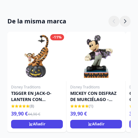
De la misma marca
-11%
Disney Traditions
Disney Traditions
Disn
TIGGER EN JACK-O-
MICKEY CON DISFRAZ
CAM
LANTERN CON
DE MURCIÉLAGO -
CAL
MURCIÉLAGO - DISNEY
DISNEY TRADITIONS
TRA
(8)
(1)
TRADITIONS
39,90 €
39,90 €
39,
44,90 €
Añadir
Añadir