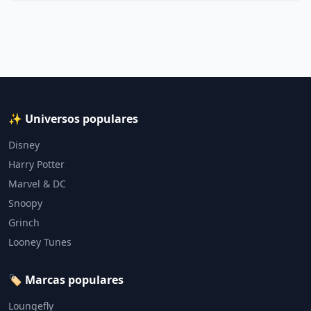
✨ Universos populares
Disney
Harry Potter
Marvel & DC
Snoopy
Grinch
Looney Tunes
🏷️ Marcas populares
Loungefly