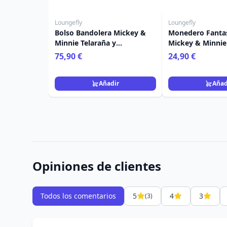
Loungefly
Loungefly
Bolso Bandolera Mickey &
Monedero Fanta
Minnie Telaraña y
Mickey & Minnie 
Murciélagos - Disney
Loungefly
75,90 €
24,90 €
Loungefly
Añadir
Añad
Opiniones de clientes
Todos los comentarios
5
4
3
(3)