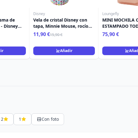
Disney
Loungefly
sma de
Vela de cristal Disney con
MINI MOCHILA 
- Disney
tapa, Minnie Mouse, rocío
ESTAMPADO TOD
marino y coco
MICKEY Y AMIGO
11,90 €
75,90 €
15,90 €
LOUNGEFLY
ir
Añadir
Añad
2
1
Con foto