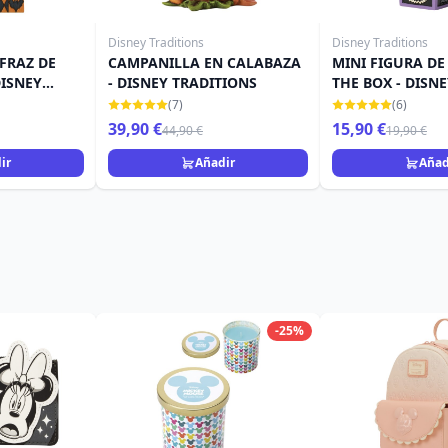
Disney Traditions
Disney Traditions
FRAZ DE
CAMPANILLA EN CALABAZA
MINI FIGURA DE 
DISNEY
- DISNEY TRADITIONS
THE BOX - DISN
TRADITIONS
(7)
(6)
39,90 €
15,90 €
44,90 €
19,90 €
ir
Añadir
Añad
-25%