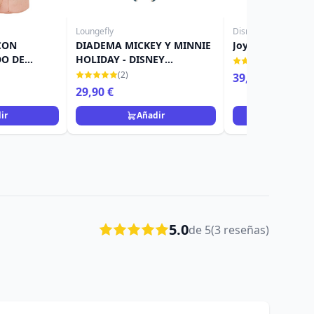
Loungefly
Disney
CON
DIADEMA MICKEY Y MINNIE
Joyero de Minnie
O DE
HOLIDAY - DISNEY
(1)
S - DISNEY
LOUNGEFLY
(2)
39,90 €
29,90 €
ir
Añadir
Añad
5.0
de 5
(3 reseñas)