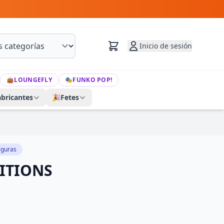
Inicio de sesión
👜
LOUNGEFLY
🎭
FUNKO POP!
abricantes
🎉
Fetes
iguras
ITIONS