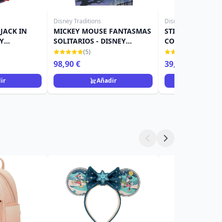
Disney Traditions
Disney Traditions
JACK IN
MICKEY MOUSE FANTASMAS
STITCH COMO L
EY
SOLITARIOS - DISNEY
CON JACK-O-LAN
TRADITIONS
DISNEY TRADITI
(5)
(12)
98,90 €
39,90 €
ir
Añadir
Añad