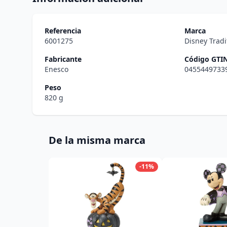
Referencia
Marca
6001275
Disney Tradi
Fabricante
Código GTI
Enesco
0455449733
Peso
820 g
De la misma marca
-11%