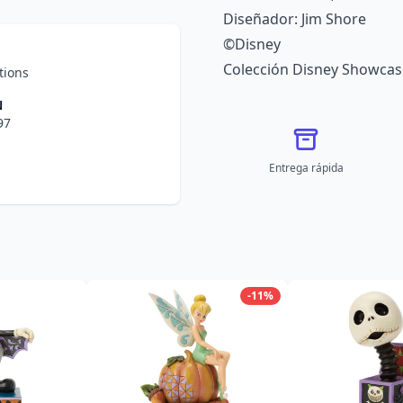
Diseñador: Jim Shore
©Disney
Colección Disney Showcas
tions
N
97
Entrega rápida
-11%