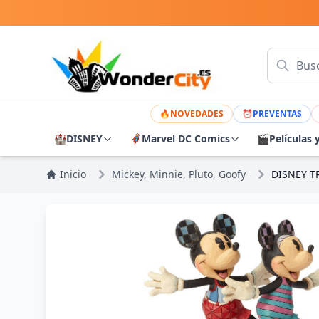
🔥
NOVEDADES
⏰
PREVENTAS
🏰
DISNEY
🦸
Marvel DC Comics
🎬
Películas 
Inicio
Mickey, Minnie, Pluto, Goofy
DISNEY T