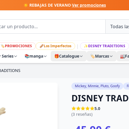
☀️ REBAJAS DE VERANO
·
Ver promociones
|
🏷
PROMOCIONES
🩹
Los Imperfectos
✨
DISNEY TRADITIONS
y Series
📚
manga
🎁
Catalogue
🏷️
Marcas
🏭
F
RADITIONS
Mickey, Minnie, Pluto, Goofy
F
DISNEY TRAD
5.0
(3 reseñas)