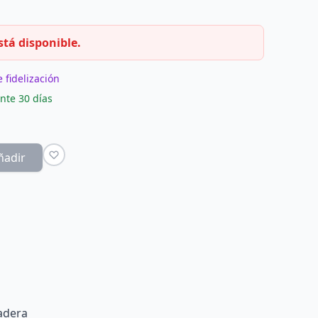
stá disponible.
 fidelización
nte 30 días
ñadir
adera