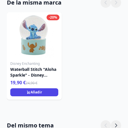
De la misma marca
-20%
Disney Enchanting
Waterball Stitch "Aloha
Sparkle" - Disney
Enchanting
19,90 €
24,90 €
Añadir
Del mismo tema