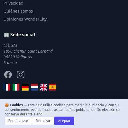
Privacidad
Quiénes somos
Opiniones WonderCity
🏢 Sede social
L5C SAS
1890 chemin Saint Bernard
06220 Vallauris
Francia
Facebook
Instagram
🍪 Cookies —
Este sitio utiliza cookies para medir la audiencia y, con su
consentimiento, evaluar nuestras campañas publicitarias. Su elección se
© 2011–2026 WonderCity. Todos los derechos reservados.
conserva durante 1 año.
Personalizar
Rechazar
Aceptar