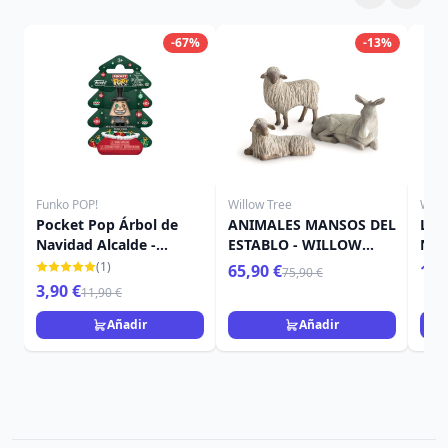
-67%
-13%
Funko POP!
Willow Tree
Will
Pocket Pop Árbol de
ANIMALES MANSOS DEL
LA 
Navidad Alcalde -
ESTABLO - WILLOW
NAV
Disney Pesadilla antes
TREE
TRE
(1)
65,90 €
109
75,90 €
Navidad
3,90 €
11,90 €
Añadir
Añadir