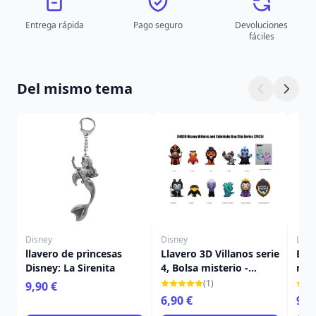
Entrega rápida
Pago seguro
Devoluciones
fáciles
Del mismo tema
Disney
Disney
Loun
llavero de princesas
Llavero 3D Villanos serie
Bol
Disney: La Sirenita
4, Bolsa misterio -
mon
Disney Villains
Flo
(1)
9,90 €
Loun
6,90 €
94,