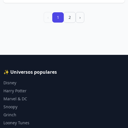
‹
1
2
›
✨ Universos populares
Disney
Harry Potter
Marvel & DC
Snoopy
Grinch
Looney Tunes