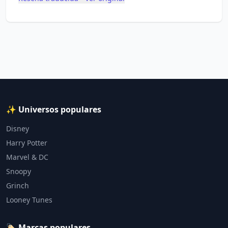
✨ Universos populares
Disney
Harry Potter
Marvel & DC
Snoopy
Grinch
Looney Tunes
🏷️ Marcas populares