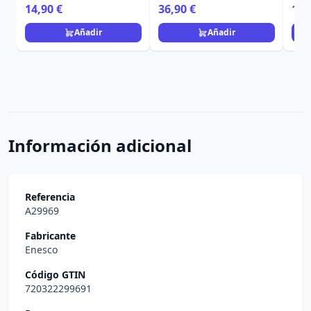
Egan Disney Home
Navidad - Egan Disney
Ho
14,90 €
36,90 €
11,
Home
Añadir
Añadir
Información adicional
Referencia
A29969
Fabricante
Enesco
Código GTIN
720322299691