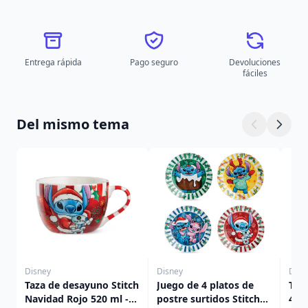
Entrega rápida
Pago seguro
Devoluciones
fáciles
Del mismo tema
Disney
Disney
Disn
Taza de desayuno Stitch
Juego de 4 platos de
Taz
Navidad Rojo 520 ml -
postre surtidos Stitch
450